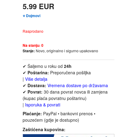
5.99 EUR
FANTASTIKA
⭐ Dojmovi
HOROR
Rasprodano
INTERNET I RAČUNARI
Na stanju:
0
Stanje:
Novo, originalno i sigurno upakovano
ISTORIJSKI
✔ Šaljemo u roku od
24h
KLASICI
✔
Poštarina:
Preporučena pošiljka
|
Više detalja
✔
Dostava:
Vremena dostave po državama
KNJIGE ZA DECU
✔
Povrat:
30 dana povrat novca ili zamjena
(kupac plaća povratnu poštarinu)
KOMEDIJA
|
Isporuka & povrati
Plaćanje:
PayPal • bankovni prenos •
KRIMINALISTIČKI
pouzećem (gdje je dostupno)
Zaštićena kupovina:
KUVARI