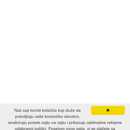
Naš sajt koristi kolačiće koji služe da
✖
poboljšaju vaše korisničko iskustvo,
analiziraju posete sajtu na sajtu i prikazuju adekvatne reklame
odabranoj publici. Posetom ovog sajta, vi se slažete sa