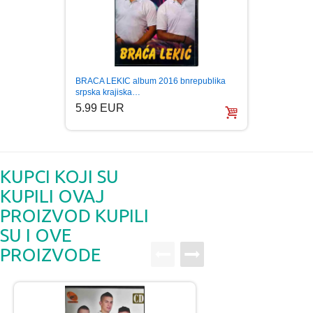
BRACA LEKIC album 2016 bnrepublika
GOCA 
srpska krajiska…
KRSTI
5.99 EUR
5.99
KUPCI KOJI SU
KUPILI OVAJ
PROIZVOD KUPILI
SU I OVE
PROIZVODE