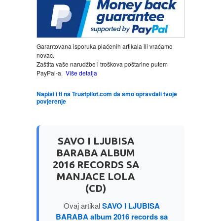
LJUBAVNI
Garantovana isporuka plaćenih artikala ili vraćamo
MITOLOGIJA
novac.
Zaštita vaše narudžbe i troškova poštarine putem
PayPal-a.
Više detalja
MUZIKA
Napiši i ti na Trustpilot.com da smo opravdali tvoje
NAUČNA FANTASTIKA
povjerenje
NAUKA
SAVO I LJUBISA
BARABA ALBUM
POEZIJA
2016 RECORDS SA
MANJACE LOLA
POPULARNA PSIHOLOGIJA
(CD)
Ovaj artikal
SAVO I LJUBISA
PRIČE
BARABA album 2016 records sa