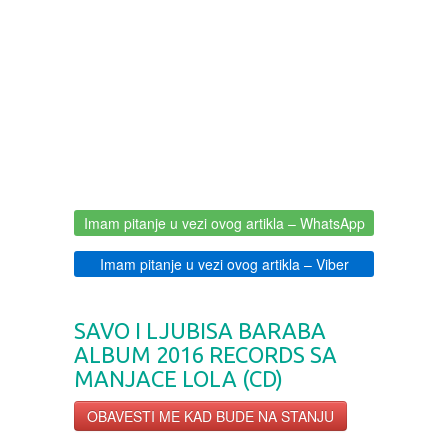
BOJANKE ZA ODRASLE
PAVLODERM
CIKLIT
PAVLOVICA KREMA
DRAMA
100% PRIRODNO
DRUSTVENA IGRA
Imam pitanje u vezi ovog artikla
– WhatsApp
DUH I TELO
Imam pitanje u vezi ovog artikla
– Viber
EDUKATIVNI
SAVO I LJUBISA BARABA
ALBUM 2016 RECORDS SA
EROTSKI
MANJACE LOLA (CD)
ESEJISTIKA
OBAVESTI ME KAD BUDE NA STANJU