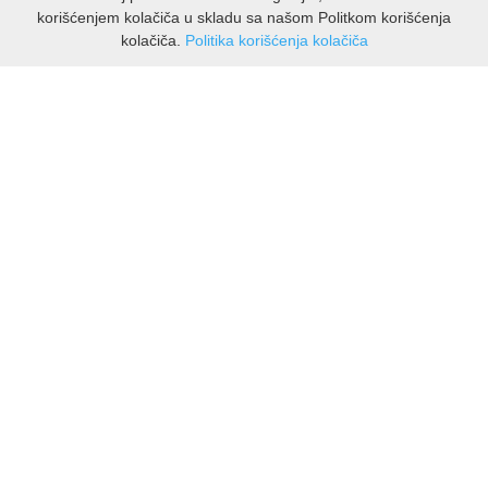
korišćenjem kolačiča u skladu sa našom Politkom korišćenja
kolačiča.
Politika korišćenja kolačiča
INFORMACIJE
O nama
Isporuka & povrati
O privatnosti
Pravila koristenja
PODRSKA KUPCIMA
Kontakti Viber
Kontakti WhatsApp
Povrati
🔹 NAJNOVIJE U PONUDI – PRIKAŽI SVE