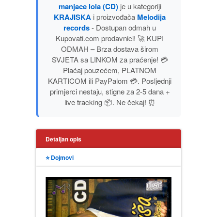
manjace lola (CD)
je u kategoriji
PUBLICISTIKA
KRAJISKA
i proizvođača
Melodija
records
- Dostupan odmah u
PUTOPISI
Kupovati.com prodavnici! 🚀 KUPI
ODMAH – Brza dostava širom
SVJETA sa LINKOM za praćenje! 💳
STRIP
Plaćaj pouzećem, PLATNOM
KARTICOM ili PayPalom 💳. Posljednji
TEORIJE ZAVERE
primjerci nestaju, stigne za 2-5 dana +
live tracking 📦. Ne čekaj! ⏰
TINEJDŽ
TRILERI
Detaljan opis
⭐ Dojmovi
UMETNOST