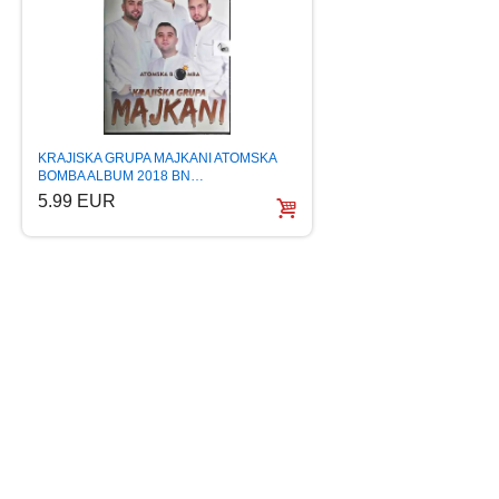
MOMO & DODIR alb
KRAJISKA GRUPA MAJKANI ATOMSKA
krajisnici krajis…
BOMBA ALBUM 2018 BN…
5.99 EUR
5.99 EUR