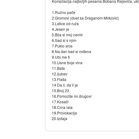
Kompilacija najboljih pesama Bobana Rajevića, uklju
1.Ružno pače
2.Gromovi (duet sa Draganom Mirković)
3.Latice od ruža
4.Jesen je
5.Bila si moj nemir
6.Sad si s njim
7.Puklo srce
8.Na dan kad si rođena
9.Ubi me ti
10.Usne boje vina
11.Bata
12.ljubav
13.Flaša
14.Da li, da li je
15.Broj 23
16.Pomozite mi drugovi
17.Kosači
18.Crna lala
19.Provokacija
20.Izdaja