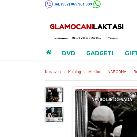
Tel: (387) 065 361 333
DVD
GADGETI
GIF
Naslovna
›
Katalog
›
Muzika
›
NARODNA
›
B