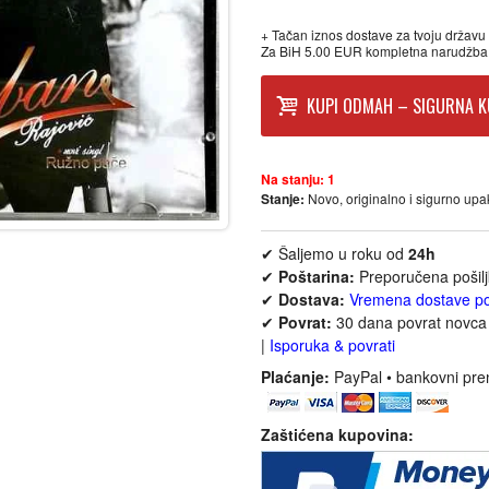
+ Tačan iznos dostave za tvoju državu p
Za BiH 5.00 EUR kompletna narudžba
KUPI ODMAH – SIGURNA K
Na stanju:
1
Stanje:
Novo, originalno i sigurno up
✔ Šaljemo u roku od
24h
✔
Poštarina:
Preporučena pošil
✔
Dostava:
Vremena dostave p
✔
Povrat:
30 dana povrat novca 
|
Isporuka & povrati
Plaćanje:
PayPal • bankovni pre
Zaštićena kupovina: