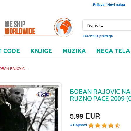
Prijava
/
Novi nalog
Preciznija pretraga
T CODE
KNJIGE
MUZIKA
NEGA TELA
OBAN RAJOVIC
›
BOBAN RAJOVIC NA
RUZNO PACE 2009 (
5.99 EUR
⭐ Dojmovi