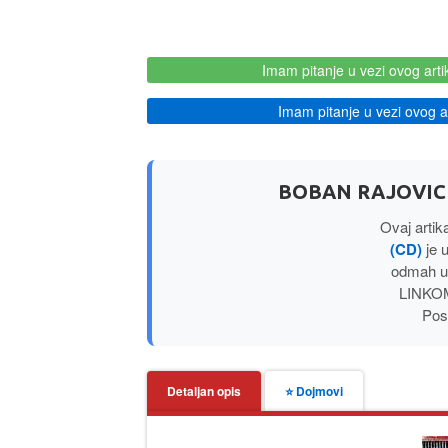
Imam pitanje u vezi ovog arti
Imam pitanje u vezi ovog ar
BOBAN RAJOVIC 
Ovaj artik
(CD)
je u
odmah u
LINKOM
Posl
Detaljan opis
⭐ Dojmovi