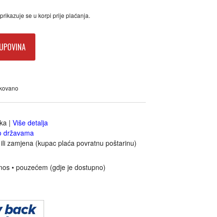
rikazuje se u korpi prije plaćanja.
UPOVINA
akovano
jka
|
Više detalja
o državama
ili zamjena (kupac plaća povratnu poštarinu)
nos • pouzećem (gdje je dostupno)