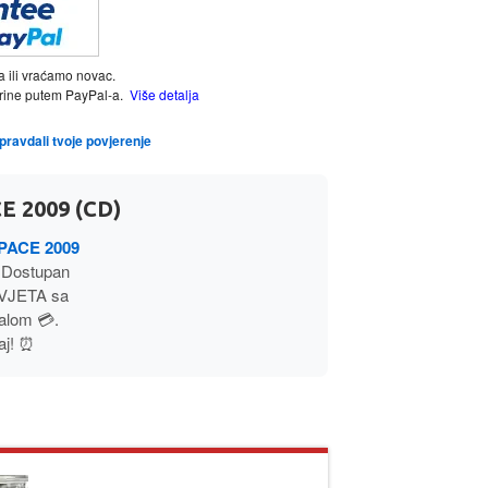
a ili vraćamo novac.
tarine putem PayPal-a.
Više detalja
opravdali tvoje povjerenje
 2009 (CD)
PACE 2009
 Dostupan
SVJETA sa
alom 💳.
aj! ⏰