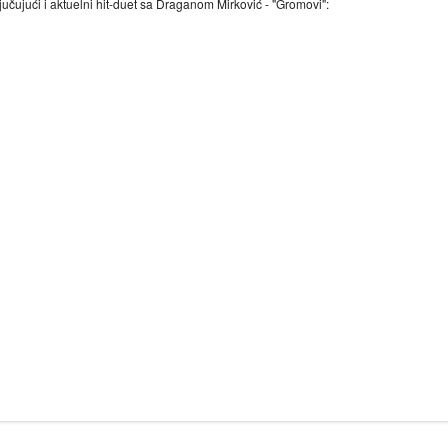
čujući i aktuelni hit-duet sa Draganom Mirković - "Gromovi":