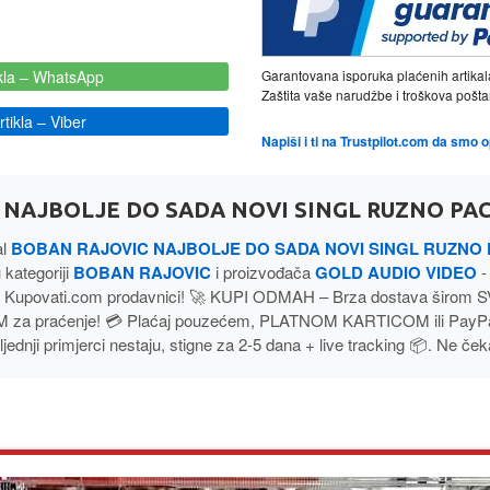
kla
– WhatsApp
Garantovana isporuka plaćenih artikal
Zaštita vaše narudžbe i troškova poš
tikla
– Viber
Napiši i ti na Trustpilot.com da smo 
NAJBOLJE DO SADA NOVI SINGL RUZNO PACE
al
BOBAN RAJOVIC NAJBOLJE DO SADA NOVI SINGL RUZNO 
 kategoriji
BOBAN RAJOVIC
i proizvođača
GOLD AUDIO VIDEO
-
 Kupovati.com prodavnici! 🚀 KUPI ODMAH – Brza dostava širom 
 za praćenje! 💳 Plaćaj pouzećem, PLATNOM KARTICOM ili PayP
jednji primjerci nestaju, stigne za 2-5 dana + live tracking 📦. Ne ček