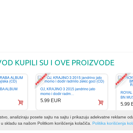
VOD KUPILI SU I OVE PROIZVODE
BA ALBUM
OJ, KRAJINO 3 2015 jandrino jato
ROYAL
momo i dodir radm…
BN MU
5.99 EUR
5.99
kustvo, analiziraju posete sajtu na sajtu i prikazuju adekvatne reklame o
 u skladu sa našom Politkom korišćenja kolačiča.
Politika korišćenja ko