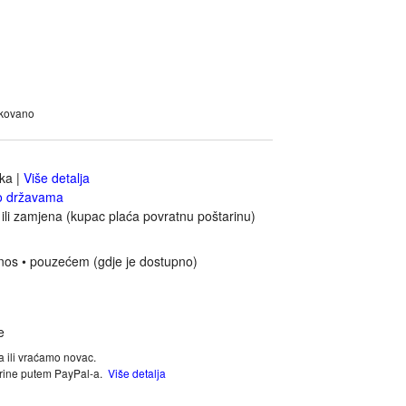
akovano
jka
|
Više detalja
o državama
ili zamjena (kupac plaća povratnu poštarinu)
nos • pouzećem (gdje je dostupno)
a ili vraćamo novac.
tarine putem PayPal-a.
Više detalja