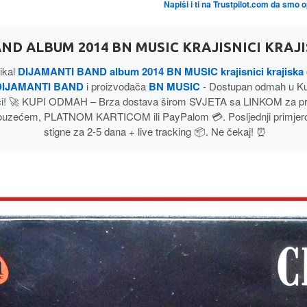
Napiši i ti na Trustpilot.com da smo 
ND ALBUM 2014 BN MUSIC KRAJISNICI KRAJI
ikal
DIJAMANTI BAND album 2014 BN MUSIC krajisnici krajiska 
DIJAMANTI BAND
i proizvođača
BN MUSIC
- Dostupan odmah u K
ci! 🚀 KUPI ODMAH – Brza dostava širom SVJETA sa LINKOM za pr
ouzećem, PLATNOM KARTICOM ili PayPalom 💳. Posljednji primjerci
stigne za 2-5 dana + live tracking 📦. Ne čekaj! ⏰