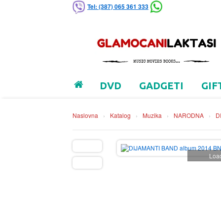
Tel: (387) 065 361 333
DVD
GADGETI
GIF
Naslovna
›
Katalog
›
Muzika
›
NARODNA
›
D
Load