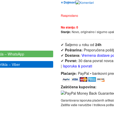
⭐ Dojmovi
Rasprodano
Na stanju:
0
Stanje:
Novo, originalno i sigurno up
✔ Šaljemo u roku od
24h
✔
Poštarina:
Preporučena pošil
kla
– WhatsApp
✔
Dostava:
Vremena dostave p
✔
Povrat:
30 dana povrat novca 
tikla
– Viber
|
Isporuka & povrati
Plaćanje:
PayPal • bankovni pre
Zaštićena kupovina:
Garantovana isporuka plaćenih artikal
Zaštita vaše narudžbe i troškova poš