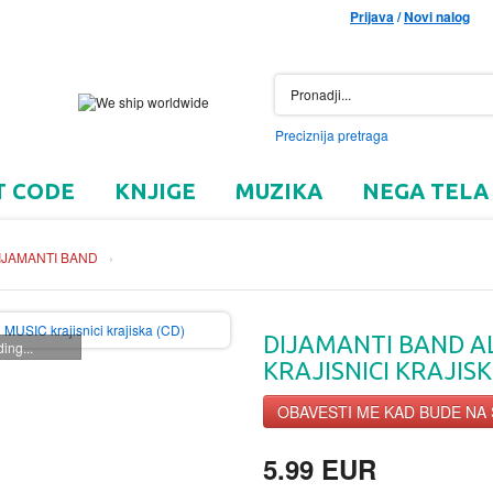
Prijava
/
Novi nalog
Preciznija pretraga
T CODE
KNJIGE
MUZIKA
NEGA TELA
IJAMANTI BAND
›
DIJAMANTI BAND A
ing...
KRAJISNICI KRAJISK
OBAVESTI ME KAD BUDE NA
5.99 EUR