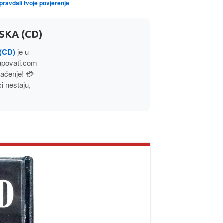
opravdali tvoje povjerenje
SKA (CD)
(CD)
je u
upovati.com
aćenje! 💳
 nestaju,