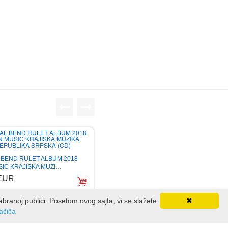
 BEND RULET ALBUM 2018
SIC KRAJISKA MUZI…
 EUR
dabranoj publici. Posetom ovog sajta, vi se slažete
✖
lačiča