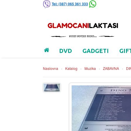
Tel: (387) 065 361 333
DVD
GADGETI
GIF
Naslovna
›
Katalog
›
Muzika
›
ZABAVNA
›
DI