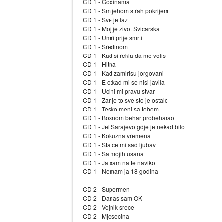
CD 1 - Godinama
CD 1 - Smijehom strah pokrijem
CD 1 - Sve je laz
CD 1 - Moj je zivot Svicarska
CD 1 - Umri prije smrti
CD 1 - Sredinom
CD 1 - Kad si rekla da me volis
CD 1 - Hitna
CD 1 - Kad zamirisu jorgovani
CD 1 - E otkad mi se nisi javila
CD 1 - Ucini mi pravu stvar
CD 1 - Zar je to sve sto je ostalo
CD 1 - Tesko meni sa tobom
CD 1 - Bosnom behar probeharao
CD 1 - Jel Sarajevo gdje je nekad bilo
CD 1 - Kokuzna vremena
CD 1 - Sta ce mi sad ljubav
CD 1 - Sa mojih usana
CD 1 - Ja sam na te naviko
CD 1 - Nemam ja 18 godina
CD 2 - Supermen
CD 2 - Danas sam OK
CD 2 - Vojnik srece
CD 2 - Mjesecina