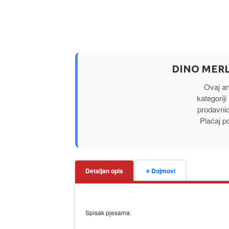
DINO MERL
Ovaj ar
kategoriji
prodavni
Plaćaj p
Detaljan opis
⭐ Dojmovi
Spisak pjesama: