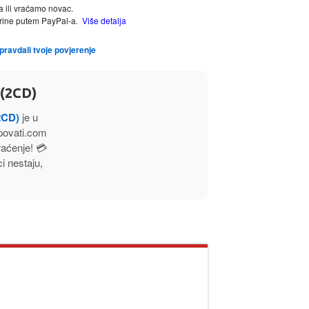
a ili vraćamo novac.
tarine putem PayPal-a.
Više detalja
opravdali tvoje povjerenje
(2CD)
2CD)
je u
povati.com
aćenje! 💳
 nestaju,