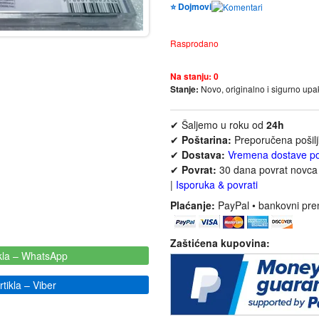
⭐ Dojmovi
Rasprodano
Na stanju:
0
Stanje:
Novo, originalno i sigurno up
✔ Šaljemo u roku od
24h
✔
Poštarina:
Preporučena pošil
✔
Dostava:
Vremena dostave p
✔
Povrat:
30 dana povrat novca 
|
Isporuka & povrati
Plaćanje:
PayPal • bankovni pre
Zaštićena kupovina:
kla
– WhatsApp
tikla
– Viber