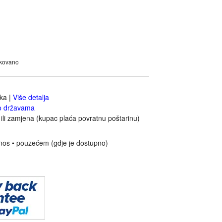
akovano
jka
|
Više detalja
o državama
ili zamjena (kupac plaća povratnu poštarinu)
nos • pouzećem (gdje je dostupno)