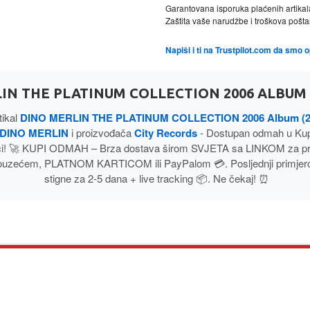
Garantovana isporuka plaćenih artikal
Zaštita vaše narudžbe i troškova poš
Napiši i ti na Trustpilot.com da smo 
IN THE PLATINUM COLLECTION 2006 ALBUM 
tikal
DINO MERLIN THE PLATINUM COLLECTION 2006 Album (
DINO MERLIN
i proizvođača
City Records
- Dostupan odmah u Ku
ci! 🚀 KUPI ODMAH – Brza dostava širom SVJETA sa LINKOM za pr
ouzećem, PLATNOM KARTICOM ili PayPalom 💳. Posljednji primjerci
stigne za 2-5 dana + live tracking 📦. Ne čekaj! ⏰