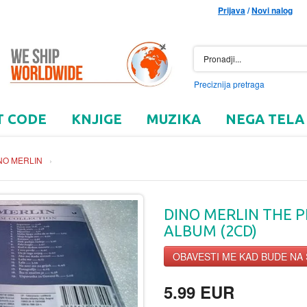
Prijava
/
Novi nalog
Preciznija pretraga
T CODE
KNJIGE
MUZIKA
NEGA TELA
NO MERLIN
›
DINO MERLIN THE 
ALBUM (2CD)
OBAVESTI ME KAD BUDE NA
5.99 EUR