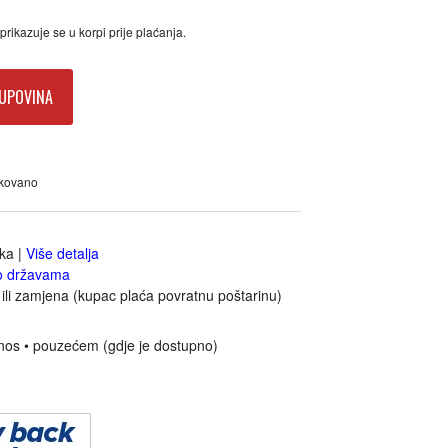
rikazuje se u korpi prije plaćanja.
UPOVINA
akovano
jka
|
Više detalja
o državama
ili zamjena (kupac plaća povratnu poštarinu)
nos • pouzećem (gdje je dostupno)