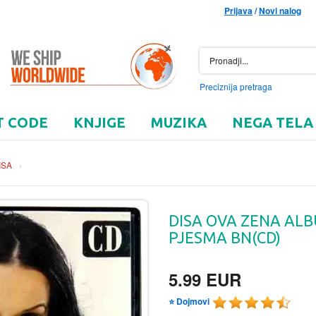
Prijava
/
Novi nalog
Preciznija pretraga
T CODE
KNJIGE
MUZIKA
NEGA TELA
ISA
›
DISA OVA ZENA AL
PJESMA BN(CD)
5.99 EUR
⭐ Dojmovi