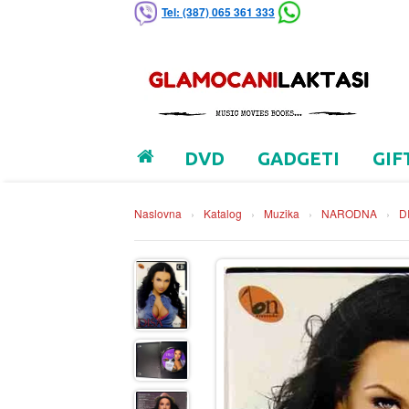
Tel: (387) 065 361 333
DVD
GADGETI
GIF
Naslovna
›
Katalog
›
Muzika
›
NARODNA
›
D