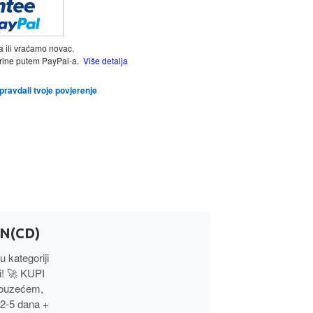
a ili vraćamo novac.
tarine putem PayPal-a.
Više detalja
opravdali tvoje povjerenje
N(CD)
u kategoriji
! 🚀 KUPI
pouzećem,
 2-5 dana +