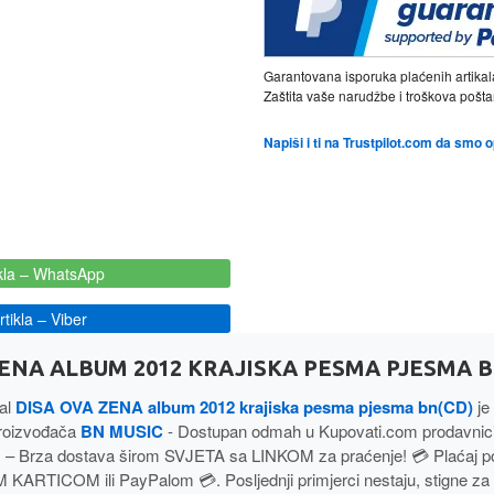
Garantovana isporuka plaćenih artikal
Zaštita vaše narudžbe i troškova poš
Napiši i ti na Trustpilot.com da smo 
kla
– WhatsApp
tikla
– Viber
ZENA ALBUM 2012 KRAJISKA PESMA PJESMA B
kal
DISA OVA ZENA album 2012 krajiska pesma pjesma bn(CD)
je 
roizvođača
BN MUSIC
- Dostupan odmah u Kupovati.com prodavnici
 Brza dostava širom SVJETA sa LINKOM za praćenje! 💳 Plaćaj 
ARTICOM ili PayPalom 💳. Posljednji primjerci nestaju, stigne za