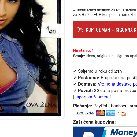
+ Tačan iznos dostave za tvoju državu p
Za BiH 5.00 EUR kompletna narudžba
KUPI ODMAH – SIGURNA K
Na stanju:
1
Stanje:
Novo, originalno i sigurno up
✔ Šaljemo u roku od
24h
✔
Poštarina:
Preporučena pošil
✔
Dostava:
Vremena dostave p
✔
Povrat:
30 dana povrat novca 
|
Isporuka & povrati
Plaćanje:
PayPal • bankovni pre
Zaštićena kupovina: