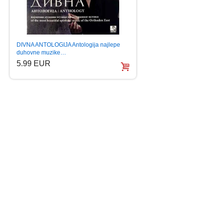
DJOGANI ALBUM 20
DIVNA ANTOLOGIJA Antologija najlepe
bnsrpska (CD)
duhovne muzike…
5.99 EUR
5.99 EUR