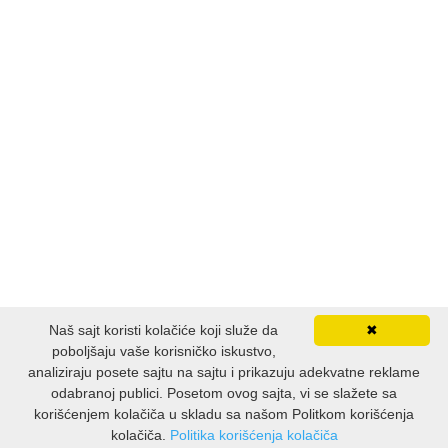
Naš sajt koristi kolačiće koji služe da
✖
poboljšaju vaše korisničko iskustvo,
analiziraju posete sajtu na sajtu i prikazuju adekvatne reklame
odabranoj publici. Posetom ovog sajta, vi se slažete sa
korišćenjem kolačiča u skladu sa našom Politkom korišćenja
kolačiča.
Politika korišćenja kolačiča