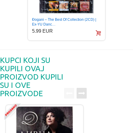
Đogani – The Best Of Collection (2CD) |
DJOGAN
Ex-YU Danc…
5.99
5.99 EUR
KUPCI KOJI SU
KUPILI OVAJ
PROIZVOD KUPILI
SU I OVE
PROIZVODE