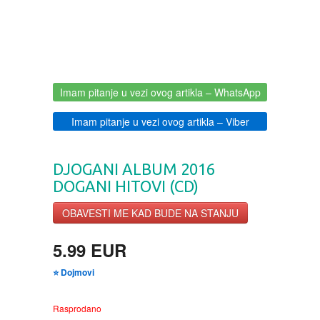
BOJANKE ZA ODRASLE
PAVLODERM
CIKLIT
PAVLOVICA KREMA
Imam pitanje u vezi ovog artikla
– WhatsApp
DRAMA
100% PRIRODNO
Imam pitanje u vezi ovog artikla
– Viber
DRUSTVENA IGRA
DJOGANI ALBUM 2016
DUH I TELO
DOGANI HITOVI (CD)
OBAVESTI ME KAD BUDE NA STANJU
EDUKATIVNI
5.99 EUR
EROTSKI
⭐ Dojmovi
ESEJISTIKA
Rasprodano