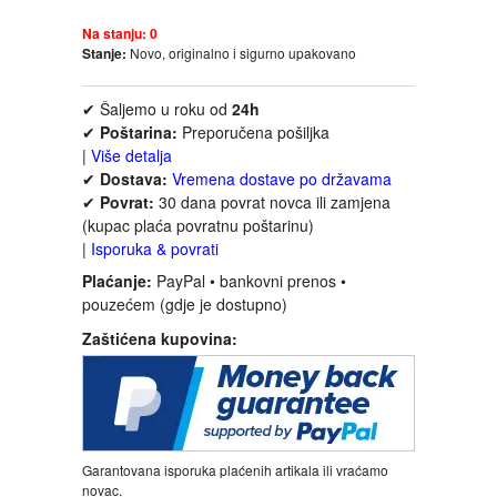
FANTASTIKA
Na stanju:
0
Stanje:
Novo, originalno i sigurno upakovano
HOROR
✔ Šaljemo u roku od
24h
✔
Poštarina:
Preporučena pošiljka
INTERNET I RAČUNARI
|
Više detalja
✔
Dostava:
Vremena dostave po državama
ISTORIJSKI
✔
Povrat:
30 dana povrat novca ili zamjena
(kupac plaća povratnu poštarinu)
|
Isporuka & povrati
KLASICI
Plaćanje:
PayPal • bankovni prenos •
pouzećem (gdje je dostupno)
KNJIGE ZA DECU
Zaštićena kupovina:
KOMEDIJA
KRIMINALISTIČKI
Garantovana isporuka plaćenih artikala ili vraćamo
KUVARI
novac.