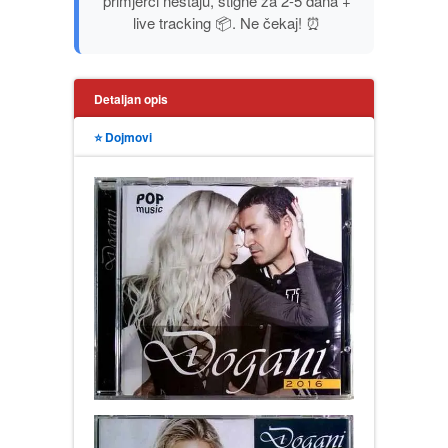
primjerci nestaju, stigne za 2-5 dana +
PUBLICISTIKA
live tracking 📦. Ne čekaj! ⏰
PUTOPISI
Detaljan opis
STRIP
⭐ Dojmovi
TEORIJE ZAVERE
TINEJDŽ
TRILERI
UMETNOST