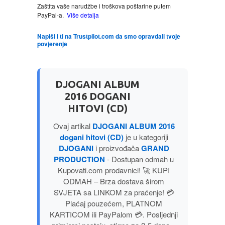
Zaštita vaše narudžbe i troškova poštarine putem
PayPal-a.
Više detalja
LJUBAVNI
Napiši i ti na Trustpilot.com da smo opravdali tvoje
povjerenje
MITOLOGIJA
MUZIKA
DJOGANI ALBUM
2016 DOGANI
NAUČNA FANTASTIKA
HITOVI (CD)
Ovaj artikal
DJOGANI ALBUM 2016
NAUKA
dogani hitovi (CD)
je u kategoriji
DJOGANI
i proizvođača
GRAND
POEZIJA
PRODUCTION
- Dostupan odmah u
Kupovati.com prodavnici! 🚀 KUPI
ODMAH – Brza dostava širom
POPULARNA PSIHOLOGIJA
SVJETA sa LINKOM za praćenje! 💳
Plaćaj pouzećem, PLATNOM
PRIČE
KARTICOM ili PayPalom 💳. Posljednji