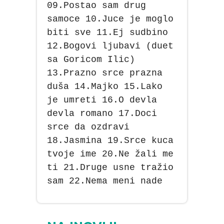
09.Postao sam drug
samoce 10.Juce je moglo
biti sve 11.Ej sudbino
12.Bogovi ljubavi (duet
sa Goricom Ilic)
13.Prazno srce prazna
duša 14.Majko 15.Lako
je umreti 16.O devla
devla romano 17.Doci
srce da ozdravi
18.Jasmina 19.Srce kuca
tvoje ime 20.Ne žali me
ti 21.Druge usne tražio
sam 22.Nema meni nade