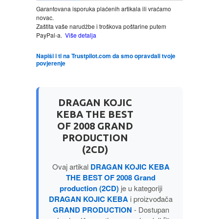
Garantovana isporuka plaćenih artikala ili vraćamo
novac.
LJUBAVNI
Zaštita vaše narudžbe i troškova poštarine putem
PayPal-a.
Više detalja
MITOLOGIJA
Napiši i ti na Trustpilot.com da smo opravdali tvoje
povjerenje
MUZIKA
NAUČNA FANTASTIKA
DRAGAN KOJIC
KEBA THE BEST
OF 2008 GRAND
NAUKA
PRODUCTION
(2CD)
POEZIJA
Ovaj artikal
DRAGAN KOJIC KEBA
THE BEST OF 2008 Grand
POPULARNA PSIHOLOGIJA
production (2CD)
je u kategoriji
DRAGAN KOJIC KEBA
i proizvođača
PRIČE
GRAND PRODUCTION
- Dostupan