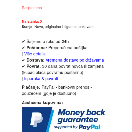
FANTASTIKA
Rasprodano
HOROR
Na stanju:
0
Stanje:
Novo, originalno i sigurno upakovano
INTERNET I RAČUNARI
✔ Šaljemo u roku od
24h
✔
Poštarina:
Preporučena pošiljka
ISTORIJSKI
|
Više detalja
✔
Dostava:
Vremena dostave po državama
✔
Povrat:
30 dana povrat novca ili zamjena
KLASICI
(kupac plaća povratnu poštarinu)
|
Isporuka & povrati
KNJIGE ZA DECU
Plaćanje:
PayPal • bankovni prenos •
pouzećem (gdje je dostupno)
KOMEDIJA
Zaštićena kupovina:
KRIMINALISTIČKI
KUVARI