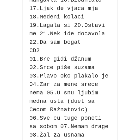
17.Ljak de vjaca mja
18.Medeni kolaci
19.Lagala si 20.Ostavi
me 21.Nek ide docavola
22.Da sam bogat
CD2
01.Bre gidi džanum
02.Srce piše suzama
03.Plavo oko plakalo je
04.Zar za mene srece
nema 05.U snu ljubim
medna usta (duet sa
Cecom Ražnatovic)
06.Sve cu tuge poneti
sa sobom 07.Nemam drage
08.Žal za usnama