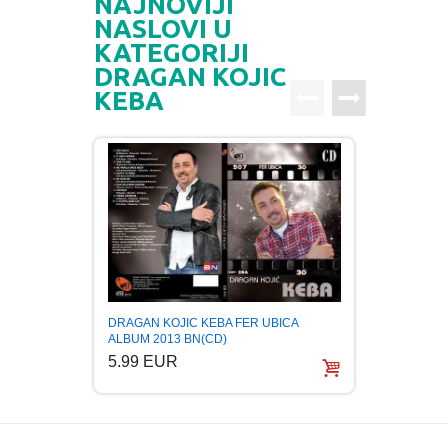
NAJNOVIJI
NASLOVI U
KATEGORIJI
DRAGAN KOJIC
KEBA
DRAGA
DRAGAN KOJIC KEBA FER UBICA
2008 G
ALBUM 2013 BN(CD)
5.99
5.99 EUR