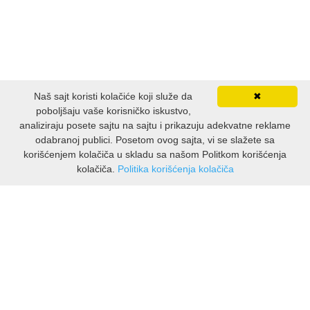
Naš sajt koristi kolačiće koji služe da
✖
poboljšaju vaše korisničko iskustvo,
analiziraju posete sajtu na sajtu i prikazuju adekvatne reklame
odabranoj publici. Posetom ovog sajta, vi se slažete sa
korišćenjem kolačiča u skladu sa našom Politkom korišćenja
kolačiča.
Politika korišćenja kolačiča
INFORMACIJE
O nama
Isporuka & povrati
O privatnosti
Pravila koristenja