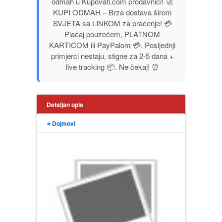
odmah u Kupovati.com prodavnici! 🚀
PUBLICISTIKA
KUPI ODMAH – Brza dostava širom
SVJETA sa LINKOM za praćenje! 💳
Plaćaj pouzećem, PLATNOM
PUTOPISI
KARTICOM ili PayPalom 💳. Posljednji
primjerci nestaju, stigne za 2-5 dana +
STRIP
live tracking 📦. Ne čekaj! ⏰
TEORIJE ZAVERE
Detaljan opis
TINEJDŽ
⭐ Dojmovi
TRILERI
UMETNOST