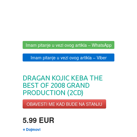
BOJANKE ZA ODRASLE
PAVLODERM
CIKLIT
PAVLOVICA KREMA
DRAMA
100% PRIRODNO
Imam pitanje u vezi ovog artikla
– WhatsApp
Imam pitanje u vezi ovog artikla
– Viber
DRUSTVENA IGRA
DRAGAN KOJIC KEBA THE
DUH I TELO
BEST OF 2008 GRAND
PRODUCTION (2CD)
EDUKATIVNI
OBAVESTI ME KAD BUDE NA STANJU
EROTSKI
5.99 EUR
ESEJISTIKA
⭐ Dojmovi