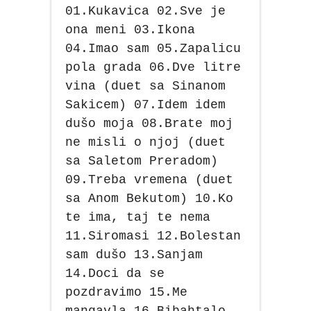
01.Kukavica 02.Sve je
ona meni 03.Ikona
04.Imao sam 05.Zapalicu
pola grada 06.Dve litre
vina (duet sa Sinanom
Sakicem) 07.Idem idem
dušo moja 08.Brate moj
ne misli o njoj (duet
sa Saletom Preradom)
09.Treba vremena (duet
sa Anom Bekutom) 10.Ko
te ima, taj te nema
11.Siromasi 12.Bolestan
sam dušo 13.Sanjam
14.Doci da se
pozdravimo 15.Me
mangavla 16.Bibahtalo