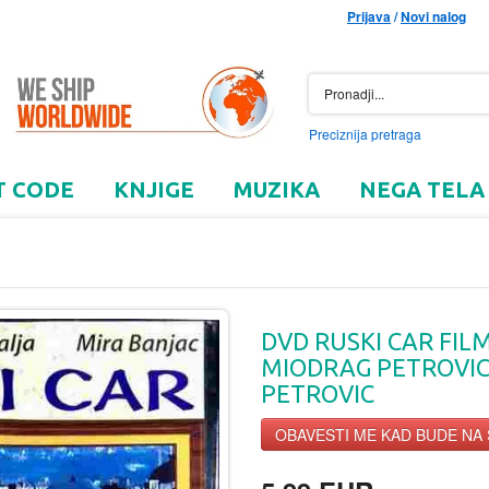
Prijava
/
Novi nalog
Preciznija pretraga
T CODE
KNJIGE
MUZIKA
NEGA TELA
DVD RUSKI CAR FIL
MIODRAG PETROVIC
PETROVIC
OBAVESTI ME KAD BUDE NA