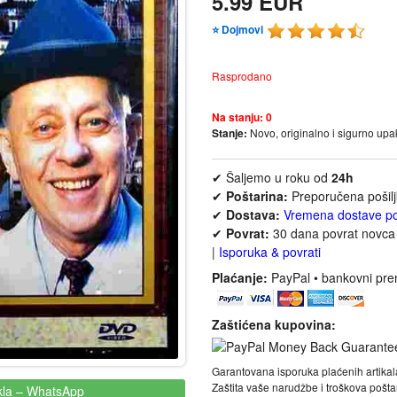
5.99 EUR
⭐ Dojmovi
Rasprodano
Na stanju:
0
Stanje:
Novo, originalno i sigurno up
✔ Šaljemo u roku od
24h
✔
Poštarina:
Preporučena pošil
✔
Dostava:
Vremena dostave p
✔
Povrat:
30 dana povrat novca 
|
Isporuka & povrati
Plaćanje:
PayPal • bankovni pre
Zaštićena kupovina:
Garantovana isporuka plaćenih artikal
Zaštita vaše narudžbe i troškova poš
kla
– WhatsApp