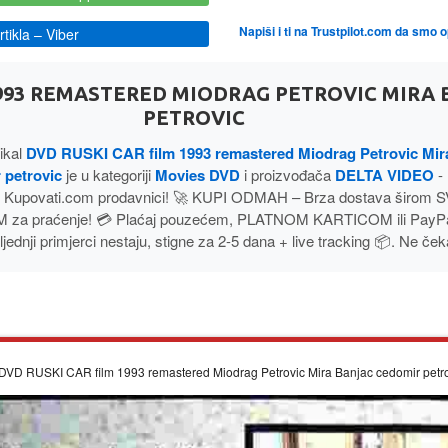
Napiši i ti na Trustpilot.com da smo 
tikla
– Viber
1993 REMASTERED MIODRAG PETROVIC MIRA
PETROVIC
ikal
DVD RUSKI CAR film 1993 remastered Miodrag Petrovic Mir
 petrovic
je u kategoriji
Movies DVD
i proizvođača
DELTA VIDEO
-
 Kupovati.com prodavnici! 🚀 KUPI ODMAH – Brza dostava širom 
 za praćenje! 💳 Plaćaj pouzećem, PLATNOM KARTICOM ili PayP
jednji primjerci nestaju, stigne za 2-5 dana + live tracking 📦. Ne ček