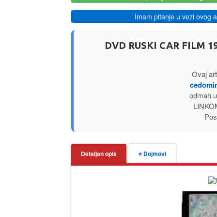
Imam pitanje u vezi ovog ar
DVD RUSKI CAR FILM 
Ovaj art
cedomir
odmah u
LINKOM
Posl
Detaljan opis
⭐ Dojmovi