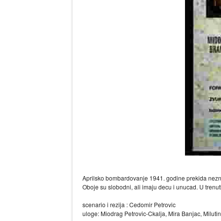
Aprilsko bombardovanje 1941. godine prekida neznu 
Oboje su slobodni, ali imaju decu i unucad. U trenutk
scenario i rezija : Cedomir Petrovic
uloge: Miodrag Petrovic-Ckalja, Mira Banjac, Miluti