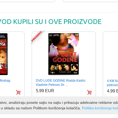
VOD KUPILI SU I OVE PROIZVODE
DVD LUDE GODINE Rialda Kadric
iodrag
4 KM NA
Vladimir Petrovic Dr…
petrovi
5.99 EUR
4.99
kustvo, analiziraju posete sajtu na sajtu i prikazuju adekvatne reklame o
 u skladu sa našom Politkom korišćenja kolačiča.
Politika korišćenja ko
.
cani
Laktasi
Sva prava zadrzana.