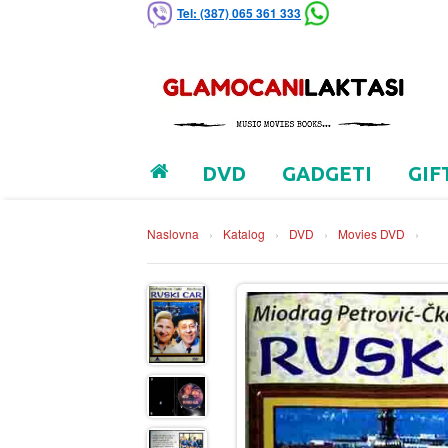
Tel: (387) 065 361 333
DVD
GADGETI
GIF
Naslovna
›
Katalog
›
DVD
›
Movies DVD
›