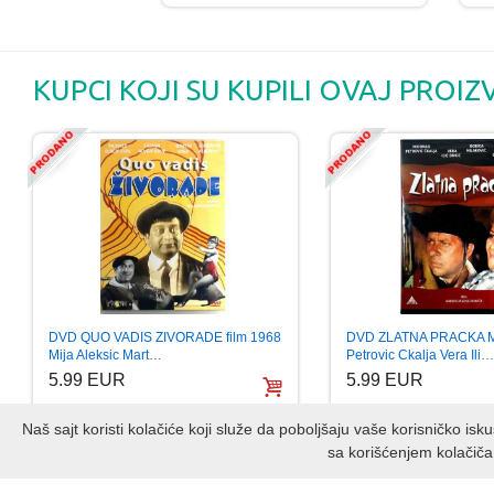
KUPCI KOJI SU KUPILI OVAJ PROIZ
DVD QUO VADIS ZIVORADE film 1968
DVD ZLATNA PRACKA M
Mija Aleksic Mart…
Petrovic Ckalja Vera Ili…
5.99 EUR
5.99 EUR
Naš sajt koristi kolačiće koji služe da poboljšaju vaše korisničko is
sa korišćenjem kolačiča
©2014-2026
Glamo