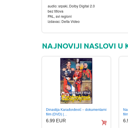
audio: srpski, Dolby Digital 2.0
bez titlova
PAL, svi regioni
izdavac: Delta Video
NAJNOVIJI NASLOVI U 
Dinastija Karađorđević – dokumentarni
Na 
film (DVD) |…
fi
6.99 EUR
6