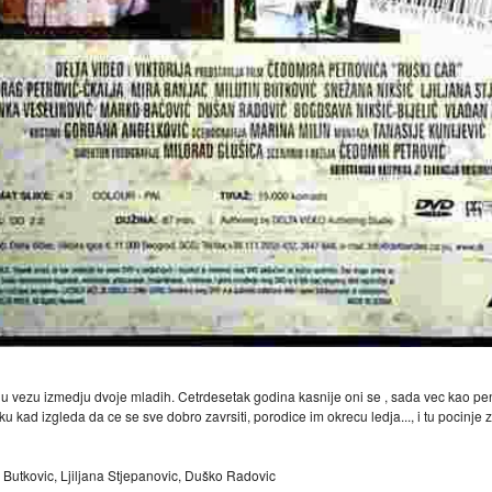
vezu izmedju dvoje mladih. Cetrdesetak godina kasnije oni se , sada vec kao penzi
u kad izgleda da ce se sve dobro zavrsiti, porodice im okrecu ledja..., i tu pocinje z
n Butkovic, Ljiljana Stjepanovic, Duško Radovic