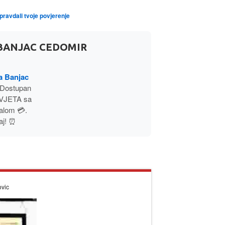
opravdali tvoje povjerenje
 BANJAC CEDOMIR
a Banjac
 Dostupan
SVJETA sa
alom 💳.
aj! ⏰