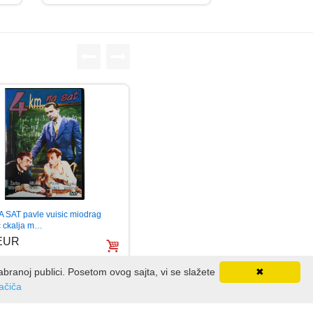
 SAT pavle vuisic miodrag
c ckalja m…
 EUR
dabranoj publici. Posetom ovog sajta, vi se slažete
✖
lačiča