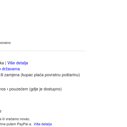
akovano
jka
|
Više detalja
o državama
ili zamjena (kupac plaća povratnu poštarinu)
nos • pouzećem (gdje je dostupno)
a ili vraćamo novac.
tarine putem PayPal-a.
Više detalja