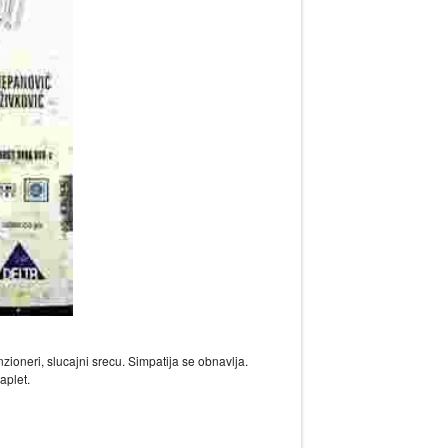
oneri, slucajni srecu. Simpatija se obnavlja.
aplet.