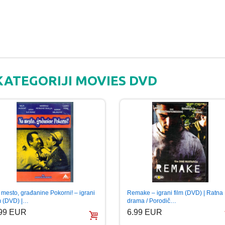
KATEGORIJI MOVIES DVD
Remake – igrani film (DVD) | Ratna
mesto, građanine Pokorni! – igrani
drama / Porodič…
lm (DVD) |…
6.99 EUR
.99 EUR