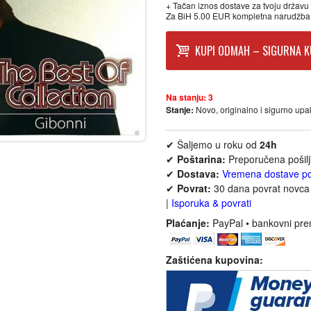
+ Tačan iznos dostave za tvoju državu p
Za BiH 5.00 EUR kompletna narudžba
KUPI ODMAH – SIGURNA K
Na stanju:
3
Stanje:
Novo, originalno i sigurno up
✔ Šaljemo u roku od
24h
✔
Poštarina:
Preporučena pošil
✔
Dostava:
Vremena dostave p
✔
Povrat:
30 dana povrat novca 
|
Isporuka & povrati
Plaćanje:
PayPal • bankovni pre
Zaštićena kupovina: