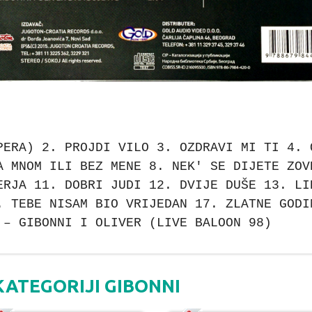
PERA) 2. PROJDI VILO 3. OZDRAVI MI TI 4. 
A MNOM ILI BEZ MENE 8. NEK' SE DIJETE ZOV
ERJA 11. DOBRI JUDI 12. DVIJE DUŠE 13. LI
. TEBE NISAM BIO VRIJEDAN 17. ZLATNE GODI
 – GIBONNI I OLIVER (LIVE BALOON 98)
KATEGORIJI GIBONNI