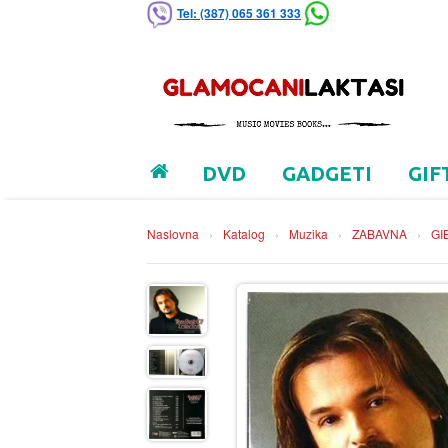
Tel: (387) 065 361 333
DVD
GADGETI
GIF
Naslovna
›
Katalog
›
Muzika
›
ZABAVNA
›
GI