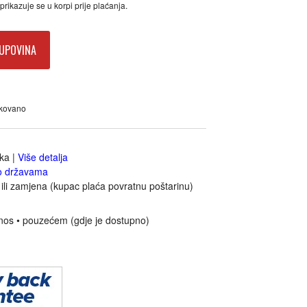
rikazuje se u korpi prije plaćanja.
UPOVINA
akovano
jka
|
Više detalja
o državama
ili zamjena (kupac plaća povratnu poštarinu)
nos • pouzećem (gdje je dostupno)