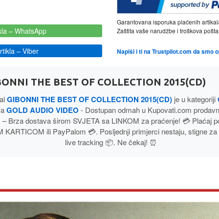
Garantovana isporuka plaćenih artikal
kla
– WhatsApp
Zaštita vaše narudžbe i troškova poš
tikla
– Viber
Napiši i ti na Trustpilot.com da smo 
BONNI THE BEST OF COLLECTION 2015(CD)
kal
GIBONNI THE BEST OF COLLECTION 2015(CD)
je u kategoriji
ča
GOLD AUDIO VIDEO
- Dostupan odmah u Kupovati.com prodavni
 Brza dostava širom SVJETA sa LINKOM za praćenje! 💳 Plaćaj 
ARTICOM ili PayPalom 💳. Posljednji primjerci nestaju, stigne za
live tracking 📦. Ne čekaj! ⏰