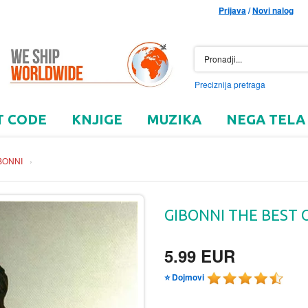
Prijava
/
Novi nalog
Preciznija pretraga
T CODE
KNJIGE
MUZIKA
NEGA TELA
BONNI
›
GIBONNI THE BEST 
5.99 EUR
⭐ Dojmovi