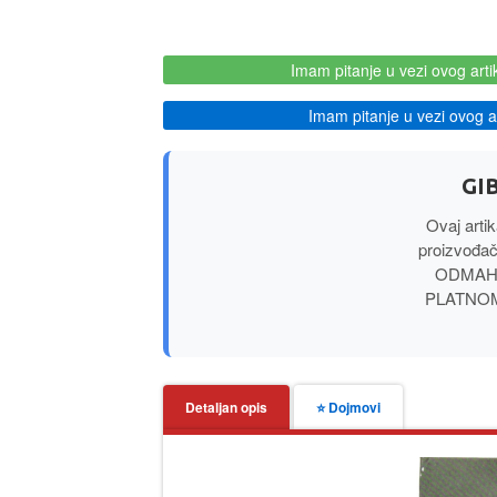
Imam pitanje u vezi ovog arti
Imam pitanje u vezi ovog ar
GI
Ovaj arti
proizvođa
ODMAH –
PLATNOM K
Detaljan opis
⭐ Dojmovi