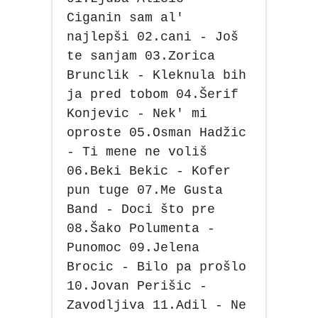
Ciganin sam al'
najlepši 02.cani - Još
te sanjam 03.Zorica
Brunclik - Kleknula bih
ja pred tobom 04.Šerif
Konjevic - Nek' mi
oproste 05.Osman Hadžic
- Ti mene ne voliš
06.Beki Bekic - Kofer
pun tuge 07.Me Gusta
Band - Doci što pre
08.Šako Polumenta -
Punomoc 09.Jelena
Brocic - Bilo pa prošlo
10.Jovan Perišic -
Zavodljiva 11.Adil - Ne