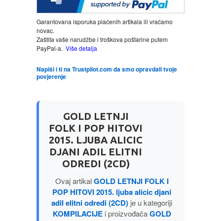
Garantovana isporuka plaćenih artikala ili vraćamo
LJUBAVNI
novac.
Zaštita vaše narudžbe i troškova poštarine putem
MITOLOGIJA
PayPal-a.
Više detalja
Napiši i ti na Trustpilot.com da smo opravdali tvoje
MUZIKA
povjerenje
NAUČNA FANTASTIKA
GOLD LETNJI
NAUKA
FOLK I POP HITOVI
2015. LJUBA ALICIC
DJANI ADIL ELITNI
POEZIJA
ODREDI (2CD)
POPULARNA PSIHOLOGIJA
Ovaj artikal
GOLD LETNJI FOLK I
POP HITOVI 2015. ljuba alicic djani
adil elitni odredi (2CD)
je u kategoriji
PRIČE
KOMPILACIJE
i proizvođača
GOLD