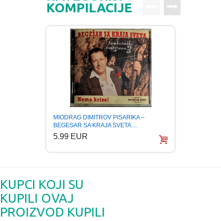
KOMPILACIJE
MIODRAG DIMITROV PISARIKA –
NENAD
BEGESAR SA KRAJA SVETA…
OF BA
5.99 EUR
5.99
KUPCI KOJI SU
KUPILI OVAJ
PROIZVOD KUPILI