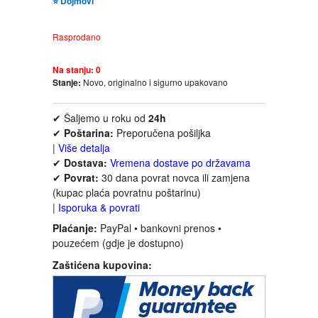
⭐ Dojmovi
FANTASTIKA
Rasprodano
HOROR
Na stanju:
0
Stanje:
Novo, originalno i sigurno upakovano
INTERNET I RAČUNARI
✔ Šaljemo u roku od
24h
ISTORIJSKI
✔
Poštarina:
Preporučena pošiljka
|
Više detalja
KLASICI
✔
Dostava:
Vremena dostave po državama
✔
Povrat:
30 dana povrat novca ili zamjena
(kupac plaća povratnu poštarinu)
KNJIGE ZA DECU
|
Isporuka & povrati
Plaćanje:
PayPal • bankovni prenos •
KOMEDIJA
pouzećem (gdje je dostupno)
Zaštićena kupovina:
KRIMINALISTIČKI
KUVARI