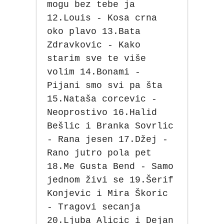
mogu bez tebe ja
12.Louis - Kosa crna
oko plavo 13.Bata
Zdravkovic - Kako
starim sve te više
volim 14.Bonami -
Pijani smo svi pa šta
15.Nataša corcevic -
Neoprostivo 16.Halid
Bešlic i Branka Sovrlic
- Rana jesen 17.Džej -
Rano jutro pola pet
18.Me Gusta Bend - Samo
jednom živi se 19.Šerif
Konjevic i Mira Škoric
- Tragovi secanja
20.Ljuba Alicic i Dejan