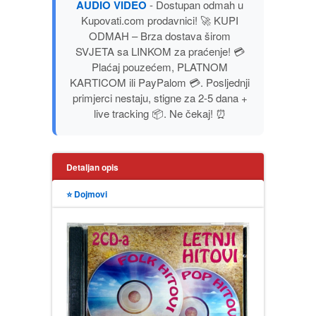
AUDIO VIDEO
- Dostupan odmah u
PUBLICISTIKA
Kupovati.com prodavnici! 🚀 KUPI
ODMAH – Brza dostava širom
SVJETA sa LINKOM za praćenje! 💳
PUTOPISI
Plaćaj pouzećem, PLATNOM
KARTICOM ili PayPalom 💳. Posljednji
STRIP
primjerci nestaju, stigne za 2-5 dana +
live tracking 📦. Ne čekaj! ⏰
TEORIJE ZAVERE
TINEJDŽ
Detaljan opis
⭐ Dojmovi
TRILERI
UMETNOST