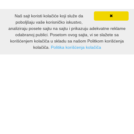
Naš sajt koristi kolačiće koji služe da
✖
poboljšaju vaše korisničko iskustvo,
analiziraju posete sajtu na sajtu i prikazuju adekvatne reklame
odabranoj publici. Posetom ovog sajta, vi se slažete sa
korišćenjem kolačiča u skladu sa našom Politkom korišćenja
kolačiča.
Politika korišćenja kolačiča
INFORMACIJE
O nama
Isporuka & povrati
O privatnosti
Pravila koristenja
PODRSKA KUPCIMA
Kontakti Viber