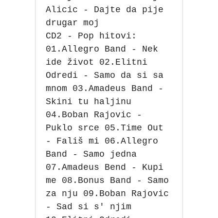
Alicic - Dajte da pije
drugar moj
CD2 - Pop hitovi:
01.Allegro Band - Nek
ide život 02.Elitni
Odredi - Samo da si sa
mnom 03.Amadeus Band -
Skini tu haljinu
04.Boban Rajovic -
Puklo srce 05.Time Out
- Fališ mi 06.Allegro
Band - Samo jedna
07.Amadeus Bend - Kupi
me 08.Bonus Band - Samo
za nju 09.Boban Rajovic
- Sad si s' njim