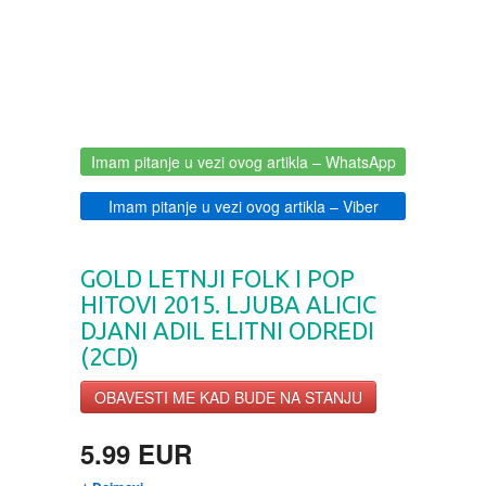
BOJANKE ZA ODRASLE
PAVLODERM
CIKLIT
PAVLOVICA KREMA
DRAMA
100% PRIRODNO
Imam pitanje u vezi ovog artikla
– WhatsApp
Imam pitanje u vezi ovog artikla
– Viber
DRUSTVENA IGRA
DUH I TELO
GOLD LETNJI FOLK I POP
HITOVI 2015. LJUBA ALICIC
DJANI ADIL ELITNI ODREDI
EDUKATIVNI
(2CD)
EROTSKI
OBAVESTI ME KAD BUDE NA STANJU
5.99 EUR
ESEJISTIKA