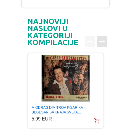
NAJNOVIJI
NASLOVI U
KATEGORIJI
KOMPILACIJE
MIODRAG DIMITROV PISARIKA –
NENAD
BEGESAR SA KRAJA SVETA…
OF BA
5.99 EUR
5.99