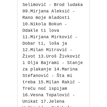
Selimović - Brod ludaka
09.Mirjana Aleksić -
Rano moje mladosti
10.Nikola Bokun -
Odakle ti lova
11.Mirjana Mirković -
Dobar ti, loša ja
12.Milan Mitrović -
Život 13.Uroš Živković
i Olja Bajrami - Stanje
za plakanje 14.Marina
Stefanović - Šta mi
treba 15.Milan Rakić -
Treću noć ispijam
16.Vesna Topalović -
Unikat 17.Jelena