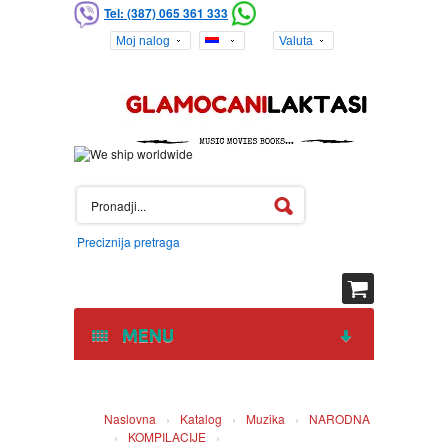
Tel: (387) 065 361 333
Moj nalog
Valuta
Preciznija pretraga
MENU
HOME
Naslovna
›
Katalog
›
Muzika
›
NARODNA
›
KOMPILACIJE
›
DVD