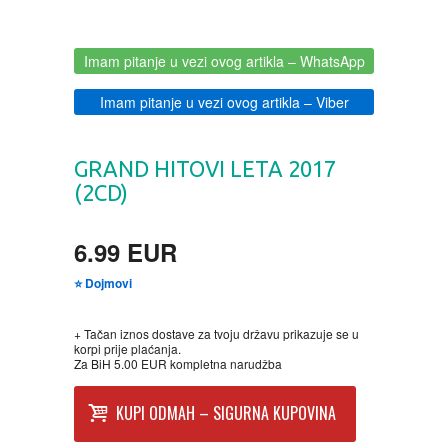
CIKLIT
PAVLOVICA KREMA
Imam pitanje u vezi ovog artikla
– WhatsApp
DRAMA
100% PRIRODNO
Imam pitanje u vezi ovog artikla
– Viber
DRUSTVENA IGRA
GRAND HITOVI LETA 2017
DUH I TELO
(2CD)
EDUKATIVNI
6.99 EUR
⭐ Dojmovi
EROTSKI
+ Tačan iznos dostave za tvoju državu prikazuje se u
ESEJISTIKA
korpi prije plaćanja.
Za BiH 5.00 EUR kompletna narudžba
FANTASTIKA
KUPI ODMAH – SIGURNA KUPOVINA
HOROR