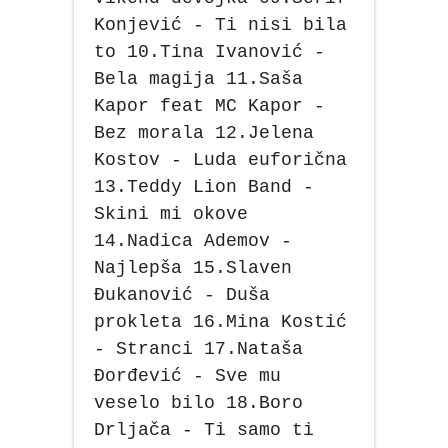
Konjević - Ti nisi bila
to 10.Tina Ivanović -
Bela magija 11.Saša
Kapor feat MC Kapor -
Bez morala 12.Jelena
Kostov - Luda euforična
13.Teddy Lion Band -
Skini mi okove
14.Nadica Ademov -
Najlepša 15.Slaven
Đukanović - Duša
prokleta 16.Mina Kostić
- Stranci 17.Nataša
Đorđević - Sve mu
veselo bilo 18.Boro
Drljača - Ti samo ti