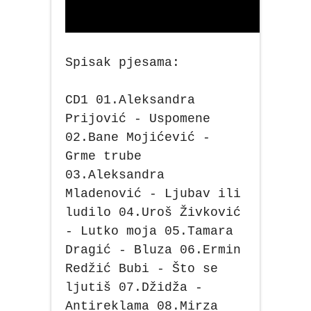
Spisak pjesama:
CD1 01.Aleksandra
Prijović - Uspomene
02.Bane Mojićević -
Grme trube
03.Aleksandra
Mladenović - Ljubav ili
ludilo 04.Uroš Živković
- Lutko moja 05.Tamara
Dragić - Bluza 06.Ermin
Redžić Bubi - Što se
ljutiš 07.Džidža -
Antireklama 08.Mirza