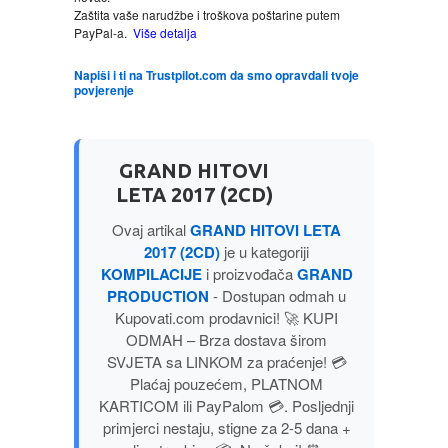
Zaštita vaše narudžbe i troškova poštarine putem
MITOLOGIJA
PayPal-a.
Više detalja
Napiši i ti na Trustpilot.com da smo opravdali tvoje
MUZIKA
povjerenje
NAUČNA FANTASTIKA
GRAND HITOVI
NAUKA
LETA 2017 (2CD)
Ovaj artikal
GRAND HITOVI LETA
POEZIJA
2017 (2CD)
je u kategoriji
KOMPILACIJE
i proizvođača
GRAND
POPULARNA PSIHOLOGIJA
PRODUCTION
- Dostupan odmah u
Kupovati.com prodavnici! 🚀 KUPI
ODMAH – Brza dostava širom
PRIČE
SVJETA sa LINKOM za praćenje! 💳
Plaćaj pouzećem, PLATNOM
PUBLICISTIKA
KARTICOM ili PayPalom 💳. Posljednji
primjerci nestaju, stigne za 2-5 dana +