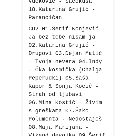
Vučković - Sačekuša
18.Katarina Grujić -
Paranoičan
CD2 01.Šerif Konjević -
Ja bez tebe nisam ja
02.Katarina Grujić -
Drugovi 03.Dejan Matić
- Tvoja nevera 04.Indy
- Čka kosmička (Chalga
Peperudki) 05.Saša
Kapor & Sonja Kocić -
Strah od ljubavi
06.Mina Kostić - Živim
s greškama 07.Šako
Polumenta - Nedostaješ
08.Maja Marijana -
Vikend devojka 09.Šerif