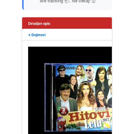
live tracking 📦. Ne čekaj! ⏰
PUTOPISI
STRIP
Detaljan opis
TEORIJE ZAVERE
⭐ Dojmovi
TINEJDŽ
TRILERI
UMETNOST