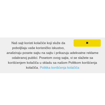
Naš sajt koristi kolačiće koji služe da
✖
poboljšaju vaše korisničko iskustvo,
analiziraju posete sajtu na sajtu i prikazuju adekvatne reklame
odabranoj publici. Posetom ovog sajta, vi se slažete sa
korišćenjem kolačiča u skladu sa našom Politkom korišćenja
kolačiča.
Politika korišćenja kolačiča
INFORMACIJE
O nama
Isporuka & povrati
O privatnosti