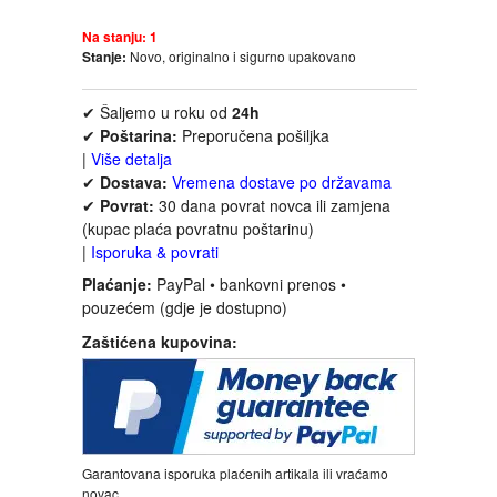
Na stanju:
1
INTERNET I RAČUNARI
Stanje:
Novo, originalno i sigurno upakovano
✔ Šaljemo u roku od
24h
ISTORIJSKI
✔
Poštarina:
Preporučena pošiljka
|
Više detalja
KLASICI
✔
Dostava:
Vremena dostave po državama
✔
Povrat:
30 dana povrat novca ili zamjena
(kupac plaća povratnu poštarinu)
KNJIGE ZA DECU
|
Isporuka & povrati
Plaćanje:
PayPal • bankovni prenos •
KOMEDIJA
pouzećem (gdje je dostupno)
Zaštićena kupovina:
KRIMINALISTIČKI
KUVARI
LJUBAVNI
Garantovana isporuka plaćenih artikala ili vraćamo
novac.