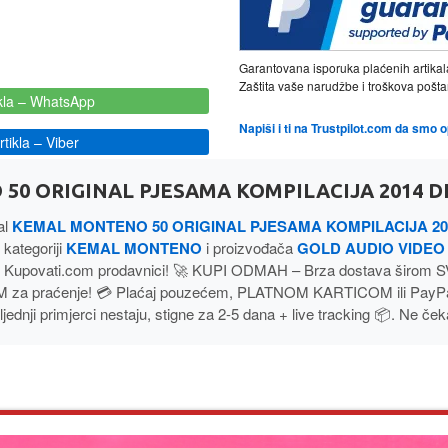
Garantovana isporuka plaćenih artikal
Zaštita vaše narudžbe i troškova poš
kla
– WhatsApp
Napiši i ti na Trustpilot.com da smo 
tikla
– Viber
0 ORIGINAL PJESAMA KOMPILACIJA 2014 DI
al
KEMAL MONTENO 50 ORIGINAL PJESAMA KOMPILACIJA 201
 kategoriji
KEMAL MONTENO
i proizvođača
GOLD AUDIO VIDEO
 Kupovati.com prodavnici! 🚀 KUPI ODMAH – Brza dostava širom 
 za praćenje! 💳 Plaćaj pouzećem, PLATNOM KARTICOM ili PayP
jednji primjerci nestaju, stigne za 2-5 dana + live tracking 📦. Ne ček