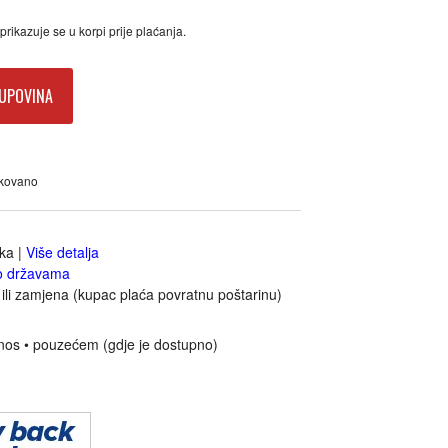
rikazuje se u korpi prije plaćanja.
UPOVINA
akovano
jka
|
Više detalja
o državama
ili zamjena (kupac plaća povratnu poštarinu)
nos • pouzećem (gdje je dostupno)