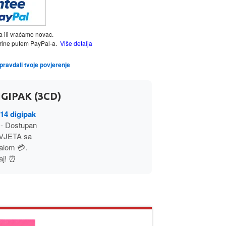
a ili vraćamo novac.
tarine putem PayPal-a.
Više detalja
opravdali tvoje povjerenje
GIPAK (3CD)
4 digipak
- Dostupan
SVJETA sa
alom 💳.
aj! ⏰