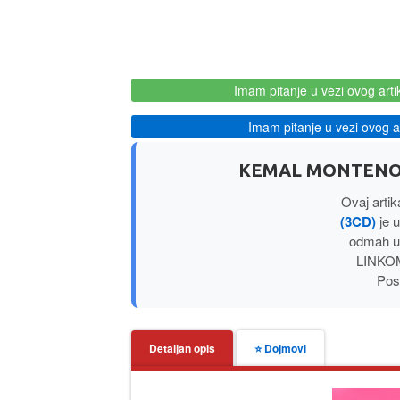
Imam pitanje u vezi ovog arti
Imam pitanje u vezi ovog ar
KEMAL MONTENO 5
Ovaj artik
(3CD)
je u
odmah u
LINKOM
Posl
Detaljan opis
⭐ Dojmovi