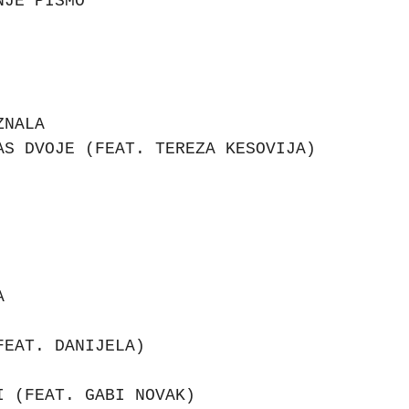
NJE PISMO
ZNALA
AS DVOJE (FEAT. TEREZA KESOVIJA)
A
FEAT. DANIJELA)
I (FEAT. GABI NOVAK)