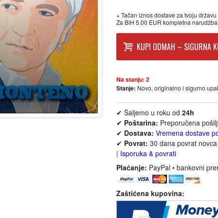
+ Tačan iznos dostave za tvoju državu p
Za BiH 5.00 EUR kompletna narudžba
KUPI ODMAH – SIGURNA K
Na stanju:
2
Stanje:
Novo, originalno i sigurno up
✔ Šaljemo u roku od
24h
✔
Poštarina:
Preporučena pošil
✔
Dostava:
Vremena dostave p
✔
Povrat:
30 dana povrat novca 
|
Isporuka & povrati
Plaćanje:
PayPal • bankovni pre
Zaštićena kupovina: