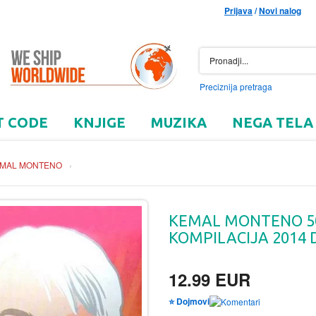
Prijava
/
Novi nalog
Preciznija pretraga
T CODE
KNJIGE
MUZIKA
NEGA TELA
MAL MONTENO
›
KEMAL MONTENO 50
KOMPILACIJA 2014 D
12.99 EUR
⭐ Dojmovi