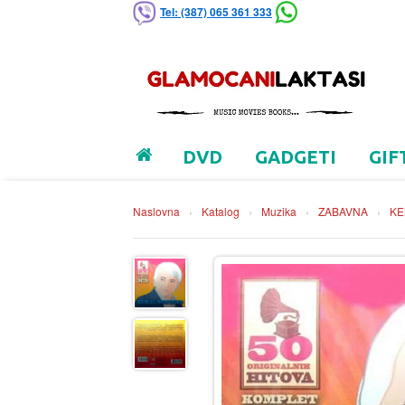
Tel: (387) 065 361 333
DVD
GADGETI
GIF
Naslovna
›
Katalog
›
Muzika
›
ZABAVNA
›
KE