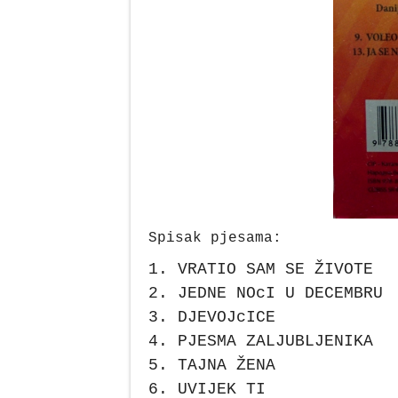
Spisak pjesama:
1. VRATIO SAM SE ŽIVOTE
2. JEDNE NOcI U DECEMBRU
3. DJEVOJcICE
4. PJESMA ZALJUBLJENIKA
5. TAJNA ŽENA
6. UVIJEK TI