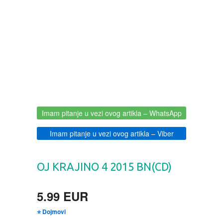
BOJANKE ZA ODRASLE
PAVLODERM
CIKLIT
PAVLOVICA KREMA
DRAMA
100% PRIRODNO
DRUSTVENA IGRA
Imam pitanje u vezi ovog artikla
– WhatsApp
DUH I TELO
Imam pitanje u vezi ovog artikla
– Viber
EDUKATIVNI
OJ KRAJINO 4 2015 BN(CD)
EROTSKI
5.99 EUR
ESEJISTIKA
⭐ Dojmovi