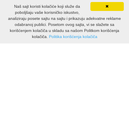
Naš sajt koristi kolačiće koji služe da
✖
poboljšaju vaše korisničko iskustvo,
analiziraju posete sajtu na sajtu i prikazuju adekvatne reklame
odabranoj publici. Posetom ovog sajta, vi se slažete sa
korišćenjem kolačiča u skladu sa našom Politkom korišćenja
kolačiča.
Politika korišćenja kolačiča
INFORMACIJE
O nama
Isporuka & povrati
O privatnosti
Pravila koristenja
PODRSKA KUPCIMA
Kontakti Viber
Kontakti WhatsApp