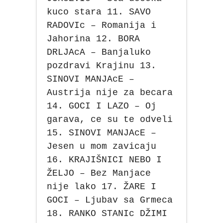
kuco stara 11. SAVO
RADOVIc – Romanija i
Jahorina 12. BORA
DRLJAcA – Banjaluko
pozdravi Krajinu 13.
SINOVI MANJAcE –
Austrija nije za becara
14. GOCI I LAZO – Oj
garava, ce su te odveli
15. SINOVI MANJAcE –
Jesen u mom zavicaju
16. KRAJIŠNICI NEBO I
ŽELJO – Bez Manjace
nije lako 17. ŽARE I
GOCI – Ljubav sa Grmeca
18. RANKO STANIc DŽIMI