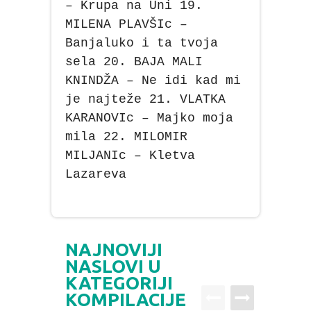
– Krupa na Uni 19.
MILENA PLAVŠIc –
Banjaluko i ta tvoja
sela 20. BAJA MALI
KNINDŽA – Ne idi kad mi
je najteže 21. VLATKA
KARANOVIc – Majko moja
mila 22. MILOMIR
MILJANIc – Kletva
Lazareva
NAJNOVIJI
NASLOVI U
KATEGORIJI
KOMPILACIJE