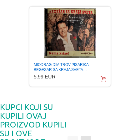
MIODRAG DIMITROV PISARIKA –
NENAD
BEGESAR SA KRAJA SVETA…
OF BA
5.99 EUR
5.99
KUPCI KOJI SU
KUPILI OVAJ
PROIZVOD KUPILI
SU I OVE