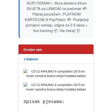
KUPI ODMAH – Brza dostava širom
PUBLICISTIKA
SVJETA sa LINKOM za praćenje! 💳
Plaćaj pouzećem, PLATNOM
PUTOPISI
KARTICOM ili PayPalom 💳. Posljednji
primjerci nestaju, stigne za 2-5 dana +
live tracking 📦. Ne čekaj! ⏰
STRIP
TEORIJE ZAVERE
Detaljan opis
TINEJDŽ
⭐ Dojmovi
TRILERI
UMETNOST
Spisak pjesama: