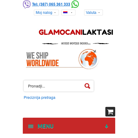
Tel: (387) 065 361 333
Moj nalog
Valuta
Preciznija pretraga
MENU