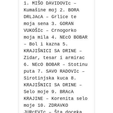
1. MIŠO DAVIDOVIc –
Kumašine moj 2. BORA
DRLJAcA – Grlice te
moja sena 3. GORAN
VUKOŠIc – Crnogorko
moja mila 4. NEcO BOBAR
– Bol i kazna 5.
KRAJIŠNICI SA DRINE –
Zidar, tesar i armirac
6. NEcO BOBAR – Stotinu
puta 7. SAVO RADOVIc –
Sirotinjska kuca 8.
KRAJIŠNICI SA DRINE –
Selo moje 9. BRAcA
KRAJINE – Korenita selo
moje 10. ZDRAVKO
JURcEVIc – Šta doceka