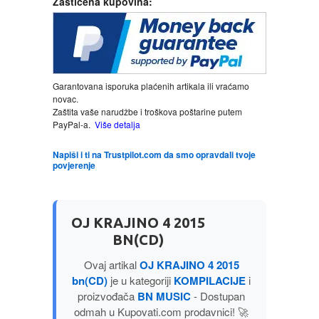
Zaštićena kupovina:
LJUBAVNI
MITOLOGIJA
Garantovana isporuka plaćenih artikala ili vraćamo
novac.
MUZIKA
Zaštita vaše narudžbe i troškova poštarine putem
PayPal-a.
Više detalja
NAUČNA FANTASTIKA
Napiši i ti na Trustpilot.com da smo opravdali tvoje
povjerenje
NAUKA
POEZIJA
OJ KRAJINO 4 2015
BN(CD)
POPULARNA PSIHOLOGIJA
Ovaj artikal
OJ KRAJINO 4 2015
bn(CD)
je u kategoriji
KOMPILACIJE
i
proizvođača
BN MUSIC
- Dostupan
PRIČE
odmah u Kupovati.com prodavnici! 🚀