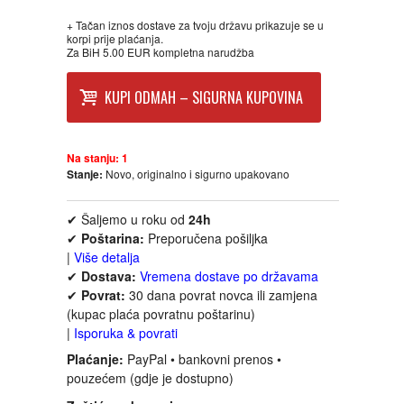
FANTASTIKA
+ Tačan iznos dostave za tvoju državu prikazuje se u
korpi prije plaćanja.
Za BiH 5.00 EUR kompletna narudžba
HOROR
KUPI ODMAH – SIGURNA KUPOVINA
INTERNET I RAČUNARI
ISTORIJSKI
Na stanju:
1
Stanje:
Novo, originalno i sigurno upakovano
KLASICI
✔ Šaljemo u roku od
24h
✔
Poštarina:
Preporučena pošiljka
KNJIGE ZA DECU
|
Više detalja
✔
Dostava:
Vremena dostave po državama
✔
Povrat:
30 dana povrat novca ili zamjena
KOMEDIJA
(kupac plaća povratnu poštarinu)
|
Isporuka & povrati
KRIMINALISTIČKI
Plaćanje:
PayPal • bankovni prenos •
pouzećem (gdje je dostupno)
KUVARI