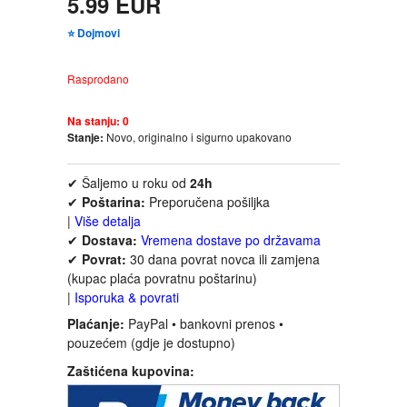
5.99 EUR
FANTASTIKA
⭐ Dojmovi
HOROR
Rasprodano
INTERNET I RAČUNARI
Na stanju:
0
Stanje:
Novo, originalno i sigurno upakovano
ISTORIJSKI
✔ Šaljemo u roku od
24h
✔
Poštarina:
Preporučena pošiljka
KLASICI
|
Više detalja
✔
Dostava:
Vremena dostave po državama
KNJIGE ZA DECU
✔
Povrat:
30 dana povrat novca ili zamjena
(kupac plaća povratnu poštarinu)
|
Isporuka & povrati
KOMEDIJA
Plaćanje:
PayPal • bankovni prenos •
pouzećem (gdje je dostupno)
KRIMINALISTIČKI
Zaštićena kupovina:
KUVARI