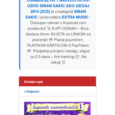
OSAMDESETIH 1 NAJVECI HITOVI
UZIVO SINAN SAKIC ADO GEGAJ
PUBLICISTIKA
2014 (2CD)
je u kategoriji
SINAN
SAKIC
i proizvođača
EXTRA MUSIC
-
PUTOPISI
Dostupan odmah u Kupovati.com
prodavnici! 🚀 KUPI ODMAH – Brza
STRIP
dostava širom SVJETA sa LINKOM za
praćenje! 💳 Plaćaj pouzećem,
PLATNOM KARTICOM ili PayPalom
TEORIJE ZAVERE
💳. Posljednji primjerci nestaju, stigne
za 2-5 dana + live tracking 📦. Ne
TINEJDŽ
čekaj! ⏰
TRILERI
Detaljan opis
UMETNOST
⭐ Dojmovi