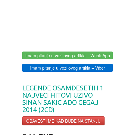
BOJANKE ZA ODRASLE
PAVLODERM
CIKLIT
PAVLOVICA KREMA
DRAMA
100% PRIRODNO
Imam pitanje u vezi ovog artikla
– WhatsApp
DRUSTVENA IGRA
Imam pitanje u vezi ovog artikla
– Viber
DUH I TELO
LEGENDE OSAMDESETIH 1
EDUKATIVNI
NAJVECI HITOVI UZIVO
SINAN SAKIC ADO GEGAJ
EROTSKI
2014 (2CD)
OBAVESTI ME KAD BUDE NA STANJU
ESEJISTIKA