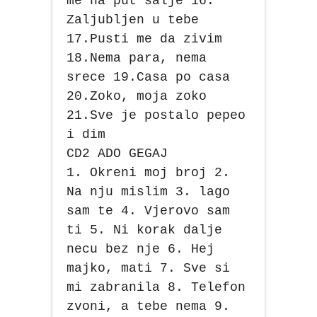
me na put salje 16.
Zaljubljen u tebe
17.Pusti me da zivim
18.Nema para, nema
srece 19.Casa po casa
20.Zoko, moja zoko
21.Sve je postalo pepeo
i dim
CD2 ADO GEGAJ
1. Okreni moj broj 2.
Na nju mislim 3. lago
sam te 4. Vjerovo sam
ti 5. Ni korak dalje
necu bez nje 6. Hej
majko, mati 7. Sve si
mi zabranila 8. Telefon
zvoni, a tebe nema 9.