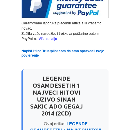
LJUBAVNI
Garantovana isporuka plaćenih artikala ili vraćamo
novac.
MITOLOGIJA
Zaštita vaše narudžbe i troškova poštarine putem
PayPal-a.
Više detalja
MUZIKA
Napiši i ti na Trustpilot.com da smo opravdali tvoje
povjerenje
NAUČNA FANTASTIKA
NAUKA
LEGENDE
OSAMDESETIH 1
POEZIJA
NAJVECI HITOVI
UZIVO SINAN
POPULARNA PSIHOLOGIJA
SAKIC ADO GEGAJ
2014 (2CD)
PRIČE
Ovaj artikal
LEGENDE