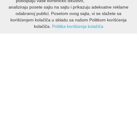
poboljšaju vaše korisničko iskustvo,
analiziraju posete sajtu na sajtu i prikazuju adekvatne reklame
odabranoj publici. Posetom ovog sajta, vi se slažete sa
korišćenjem kolačiča u skladu sa našom Politkom korišćenja
kolačiča.
Politika korišćenja kolačiča
INFORMACIJE
O nama
Isporuka & povrati
O privatnosti
Pravila koristenja
PODRSKA KUPCIMA
Kontakti Viber
Kontakti WhatsApp
Povrati