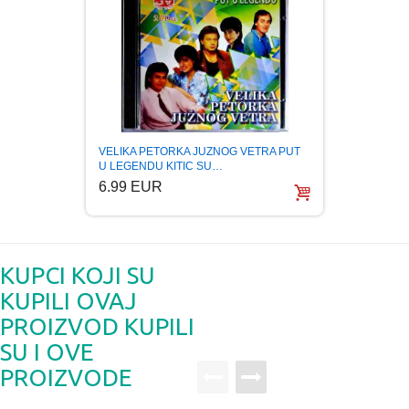
LEGEN
VELIKA PETORKA JUZNOG VETRA PUT
HITOV
U LEGENDU KITIC SU…
5.99
6.99 EUR
KUPCI KOJI SU
KUPILI OVAJ
PROIZVOD KUPILI
SU I OVE
PROIZVODE