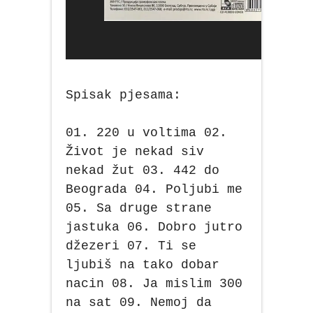
Spisak pjesama:
01. 220 u voltima 02.
Život je nekad siv
nekad žut 03. 442 do
Beograda 04. Poljubi me
05. Sa druge strane
jastuka 06. Dobro jutro
džezeri 07. Ti se
ljubiš na tako dobar
nacin 08. Ja mislim 300
na sat 09. Nemoj da