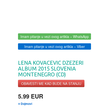
BOJANKE ZA ODRASLE
PAVLODERM
CIKLIT
PAVLOVICA KREMA
DRAMA
100% PRIRODNO
Imam pitanje u vezi ovog artikla
– WhatsApp
Imam pitanje u vezi ovog artikla
– Viber
DRUSTVENA IGRA
DUH I TELO
LENA KOVACEVIC DZEZERI
ALBUM 2015 SLOVENIA
MONTENEGRO (CD)
EDUKATIVNI
OBAVESTI ME KAD BUDE NA STANJU
EROTSKI
5.99 EUR
ESEJISTIKA
⭐ Dojmovi