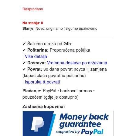
FANTASTIKA
Rasprodano
HOROR
Na stanju:
0
Stanje:
Novo, originalno i sigurno upakovano
INTERNET I RAČUNARI
✔ Šaljemo u roku od
24h
✔
Poštarina:
Preporučena pošiljka
ISTORIJSKI
|
Više detalja
✔
Dostava:
Vremena dostave po državama
✔
Povrat:
30 dana povrat novca ili zamjena
KLASICI
(kupac plaća povratnu poštarinu)
|
Isporuka & povrati
KNJIGE ZA DECU
Plaćanje:
PayPal • bankovni prenos •
pouzećem (gdje je dostupno)
KOMEDIJA
Zaštićena kupovina:
KRIMINALISTIČKI
KUVARI