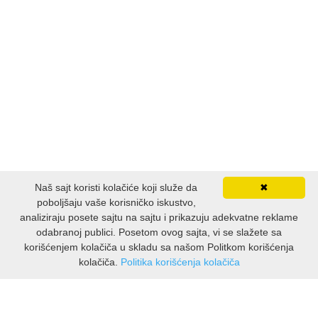
Naš sajt koristi kolačiće koji služe da
✖
poboljšaju vaše korisničko iskustvo,
analiziraju posete sajtu na sajtu i prikazuju adekvatne reklame
odabranoj publici. Posetom ovog sajta, vi se slažete sa
korišćenjem kolačiča u skladu sa našom Politkom korišćenja
kolačiča.
Politika korišćenja kolačiča
INFORMACIJE