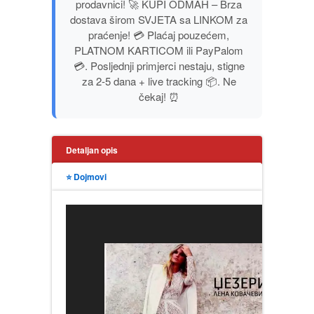
prodavnici! 🚀 KUPI ODMAH – Brza
PUBLICISTIKA
dostava širom SVJETA sa LINKOM za
praćenje! 💳 Plaćaj pouzećem,
PLATNOM KARTICOM ili PayPalom
PUTOPISI
💳. Posljednji primjerci nestaju, stigne
za 2-5 dana + live tracking 📦. Ne
STRIP
čekaj! ⏰
TEORIJE ZAVERE
Detaljan opis
TINEJDŽ
⭐ Dojmovi
TRILERI
UMETNOST