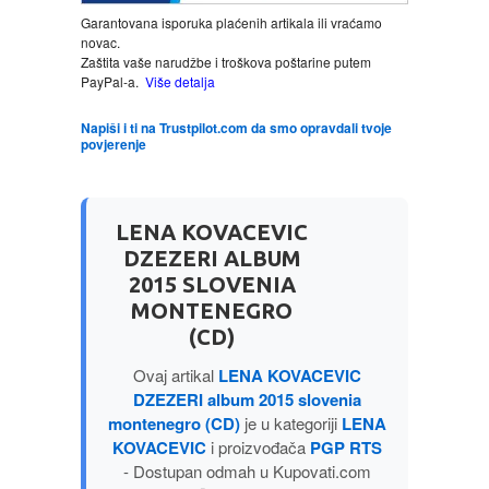
Garantovana isporuka plaćenih artikala ili vraćamo
novac.
LJUBAVNI
Zaštita vaše narudžbe i troškova poštarine putem
PayPal-a.
Više detalja
MITOLOGIJA
Napiši i ti na Trustpilot.com da smo opravdali tvoje
povjerenje
MUZIKA
NAUČNA FANTASTIKA
LENA KOVACEVIC
DZEZERI ALBUM
NAUKA
2015 SLOVENIA
MONTENEGRO
(CD)
POEZIJA
Ovaj artikal
LENA KOVACEVIC
POPULARNA PSIHOLOGIJA
DZEZERI album 2015 slovenia
montenegro (CD)
je u kategoriji
LENA
KOVACEVIC
i proizvođača
PGP RTS
PRIČE
- Dostupan odmah u Kupovati.com