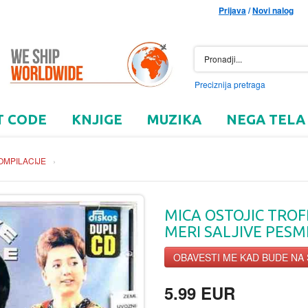
Prijava
/
Novi nalog
Preciznija pretraga
T CODE
KNJIGE
MUZIKA
NEGA TELA
OMPILACIJE
›
MICA OSTOJIC TRO
MERI SALJIVE PESME
OBAVESTI ME KAD BUDE NA
5.99 EUR