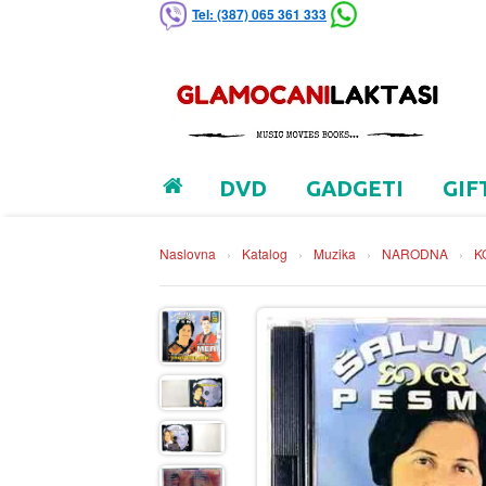
Tel: (387) 065 361 333
DVD
GADGETI
GIF
Naslovna
›
Katalog
›
Muzika
›
NARODNA
›
K