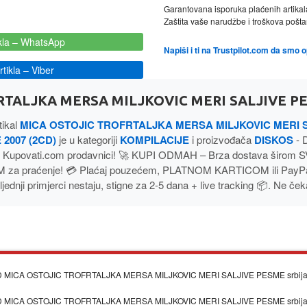
Garantovana isporuka plaćenih artikal
Zaštita vaše narudžbe i troškova poš
kla
– WhatsApp
Napiši i ti na Trustpilot.com da smo 
tikla
– Viber
TALJKA MERSA MILJKOVIC MERI SALJIVE PE
tikal
MICA OSTOJIC TROFRTALJKA MERSA MILJKOVIC MERI 
2007 (2CD)
je u kategoriji
KOMPILACIJE
i proizvođača
DISKOS
- 
 Kupovati.com prodavnici! 🚀 KUPI ODMAH – Brza dostava širom 
 za praćenje! 💳 Plaćaj pouzećem, PLATNOM KARTICOM ili PayP
jednji primjerci nestaju, stigne za 2-5 dana + live tracking 📦. Ne ček