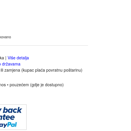
akovano
jka
|
Više detalja
o državama
ili zamjena (kupac plaća povratnu poštarinu)
nos • pouzećem (gdje je dostupno)