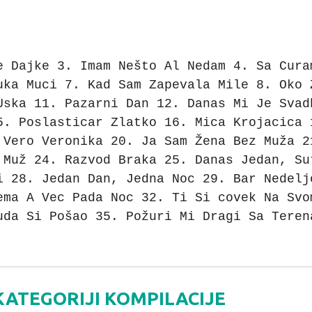
e Dajke 3. Imam Nešto Al Nedam 4. Sa Cura
uka Muci 7. Kad Sam Zapevala Mile 8. Oko 
Uska 11. Pazarni Dan 12. Danas Mi Je Svad
5. Poslasticar Zlatko 16. Mica Krojacica 
 Vero Veronika 20. Ja Sam Žena Bez Muža 2
 Muž 24. Razvod Braka 25. Danas Jedan, Su
i 28. Jedan Dan, Jedna Noc 29. Bar Nedelj
ema A Vec Pada Noc 32. Ti Si covek Na Svo
uda Si Pošao 35. Požuri Mi Dragi Sa Teren
KATEGORIJI KOMPILACIJE