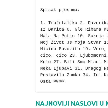
Spisak pjesama:
1. Trofrtaljka 2. Davorik
Iz Barica 6. Gle Ribara M
Mala Na Putic 10. Suknja 
Moj Život Je Moja Stvar 1
Micino Povozito 19. Vero,
cico, cico 23. Ljubomorni
Kolo 27. Bili Smo Mladi M
Neka Ljubavi 31. Dragog N
Postavila Zamku 34. Idi K
engleski
Osta
NAJNOVIJI NASLOVI U 