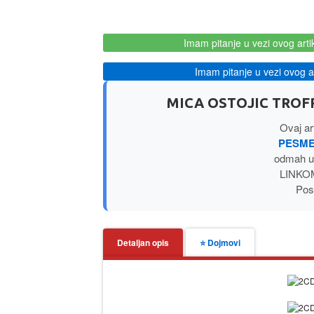
Imam pitanje u vezi ovog arti
Imam pitanje u vezi ovog ar
MICA OSTOJIC TROFR
Ovaj ar
PESME 
odmah u
LINKOM
Posl
Detaljan opis
⭐ Dojmovi