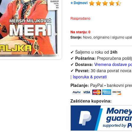
⭐ Dojmovi
Rasprodano
Na stanju:
0
Stanje:
Novo, originalno i sigurno up
✔ Šaljemo u roku od
24h
✔
Poštarina:
Preporučena pošil
✔
Dostava:
Vremena dostave p
✔
Povrat:
30 dana povrat novca 
|
Isporuka & povrati
Plaćanje:
PayPal • bankovni pre
Zaštićena kupovina: