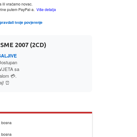
a ili vraćamo novac.
tarine putem PayPal-a.
Više detalja
opravdali tvoje povjerenje
SME 2007 (2CD)
SALJIVE
Dostupan
SVJETA sa
alom 💳.
aj! ⏰