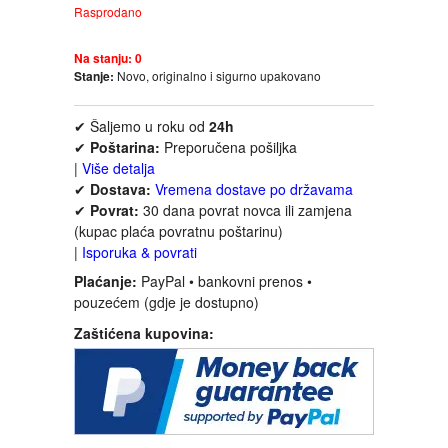
Rasprodano
FANTASTIKA
Na stanju:
0
HOROR
Stanje:
Novo, originalno i sigurno upakovano
INTERNET I RAČUNARI
✔ Šaljemo u roku od
24h
✔
Poštarina:
Preporučena pošiljka
|
Više detalja
ISTORIJSKI
✔
Dostava:
Vremena dostave po državama
✔
Povrat:
30 dana povrat novca ili zamjena
KLASICI
(kupac plaća povratnu poštarinu)
|
Isporuka & povrati
Plaćanje:
PayPal • bankovni prenos •
KNJIGE ZA DECU
pouzećem (gdje je dostupno)
Zaštićena kupovina:
KOMEDIJA
KRIMINALISTIČKI
KUVARI