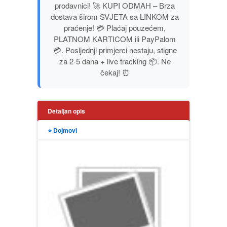
prodavnici! 🚀 KUPI ODMAH – Brza
PUBLICISTIKA
dostava širom SVJETA sa LINKOM za
praćenje! 💳 Plaćaj pouzećem,
PUTOPISI
PLATNOM KARTICOM ili PayPalom
💳. Posljednji primjerci nestaju, stigne
za 2-5 dana + live tracking 📦. Ne
STRIP
čekaj! ⏰
TEORIJE ZAVERE
Detaljan opis
TINEJDŽ
⭐ Dojmovi
TRILERI
UMETNOST