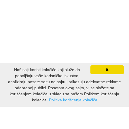
Naš sajt koristi kolačiće koji služe da
✖
poboljšaju vaše korisničko iskustvo,
analiziraju posete sajtu na sajtu i prikazuju adekvatne reklame
odabranoj publici. Posetom ovog sajta, vi se slažete sa
korišćenjem kolačiča u skladu sa našom Politkom korišćenja
kolačiča.
Politika korišćenja kolačiča
INFORMACIJE
O nama