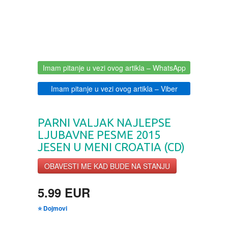
BOJANKE ZA ODRASLE
PAVLODERM
CIKLIT
PAVLOVICA KREMA
Imam pitanje u vezi ovog artikla
– WhatsApp
DRAMA
100% PRIRODNO
Imam pitanje u vezi ovog artikla
– Viber
DRUSTVENA IGRA
PARNI VALJAK NAJLEPSE
DUH I TELO
LJUBAVNE PESME 2015
JESEN U MENI CROATIA (CD)
EDUKATIVNI
OBAVESTI ME KAD BUDE NA STANJU
EROTSKI
5.99 EUR
⭐ Dojmovi
ESEJISTIKA