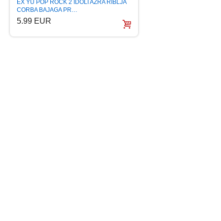
EX YU POP ROCK 2 IDOLI AZRA RIBLJA
GIBONNI HITOVI SO
CORBA BAJAGA PR…
5.99 EUR
5.99 EUR