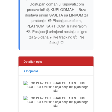
PUTOPISI
Dostupan odmah u Kupovati.com
prodavnici! 🚀 KUPI ODMAH – Brza
STRIP
dostava širom SVJETA sa LINKOM za
praćenje! 💳 Plaćaj pouzećem,
PLATNOM KARTICOM ili PayPalom
TEORIJE ZAVERE
💳. Posljednji primjerci nestaju, stigne
za 2-5 dana + live tracking 📦. Ne
TINEJDŽ
čekaj! ⏰
TRILERI
Detaljan opis
UMETNOST
⭐ Dojmovi