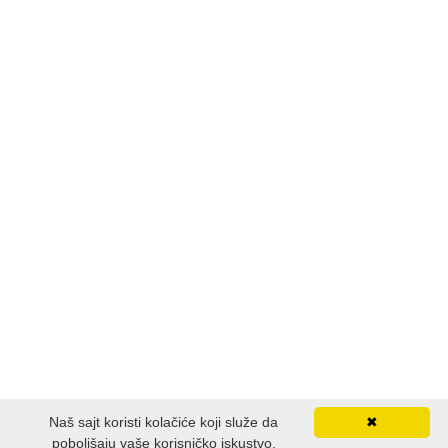
Naš sajt koristi kolačiće koji služe da
✖
poboljšaju vaše korisničko iskustvo,