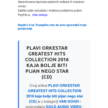
Garantovana isporuka plaćenih artikala ili vraćamo
MITOLOGIJA
novac.
Zaštita vaše narudžbe i troškova poštarine putem
PayPal-a.
Više detalja
MUZIKA
Napiši i ti na Trustpilot.com da smo opravdali tvoje
povjerenje
NAUČNA FANTASTIKA
NAUKA
PLAVI ORKESTAR
GREATEST HITS
POEZIJA
COLLECTION 2016
KAJA BOLJE BITI
POPULARNA PSIHOLOGIJA
PIJAN NEGO STAR
(CD)
PRIČE
Ovaj artikal
PLAVI ORKESTAR
GREATEST HITS COLLECTION
PUBLICISTIKA
2016 kaja bolje biti pijan nego star
(CD)
je u kategoriji
VAN GOGH
i
proizvođača
GOLD AUDIO VIDEO
-