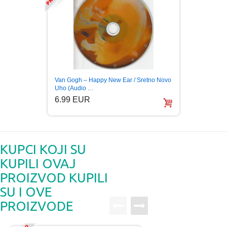
Van Gogh – Happy New Ear / Sretno Novo
VAN G
Uho (Audio …
2019 (
6.99 EUR
11.9
KUPCI KOJI SU
KUPILI OVAJ
PROIZVOD KUPILI
SU I OVE
PROIZVODE