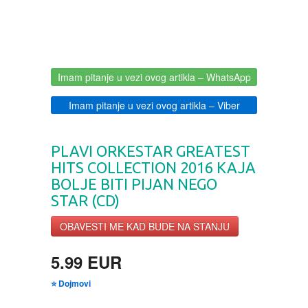
CIKLIT
PAVLOVICA KREMA
DRAMA
100% PRIRODNO
Imam pitanje u vezi ovog artikla
– WhatsApp
DRUSTVENA IGRA
Imam pitanje u vezi ovog artikla
– Viber
DUH I TELO
PLAVI ORKESTAR GREATEST
EDUKATIVNI
HITS COLLECTION 2016 KAJA
BOLJE BITI PIJAN NEGO
EROTSKI
STAR (CD)
OBAVESTI ME KAD BUDE NA STANJU
ESEJISTIKA
5.99 EUR
FANTASTIKA
⭐ Dojmovi
HOROR