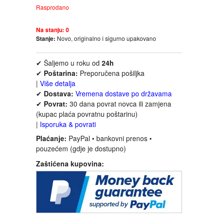
Rasprodano
INTERNET I RAČUNARI
Na stanju:
0
Stanje:
Novo, originalno i sigurno upakovano
ISTORIJSKI
✔ Šaljemo u roku od
24h
✔
Poštarina:
Preporučena pošiljka
KLASICI
|
Više detalja
✔
Dostava:
Vremena dostave po državama
KNJIGE ZA DECU
✔
Povrat:
30 dana povrat novca ili zamjena
(kupac plaća povratnu poštarinu)
|
Isporuka & povrati
KOMEDIJA
Plaćanje:
PayPal • bankovni prenos •
pouzećem (gdje je dostupno)
KRIMINALISTIČKI
Zaštićena kupovina:
KUVARI
LJUBAVNI