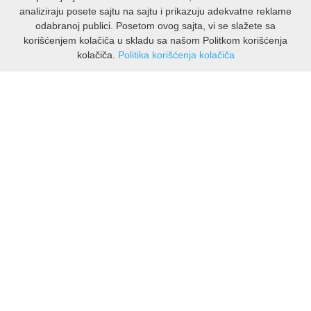
analiziraju posete sajtu na sajtu i prikazuju adekvatne reklame
odabranoj publici. Posetom ovog sajta, vi se slažete sa
korišćenjem kolačiča u skladu sa našom Politkom korišćenja
kolačiča.
Politika korišćenja kolačiča
INFORMACIJE
O nama
Isporuka & povrati
O privatnosti
Pravila koristenja
PODRSKA KUPCIMA
Kontakti Viber
Kontakti WhatsApp
Povrati