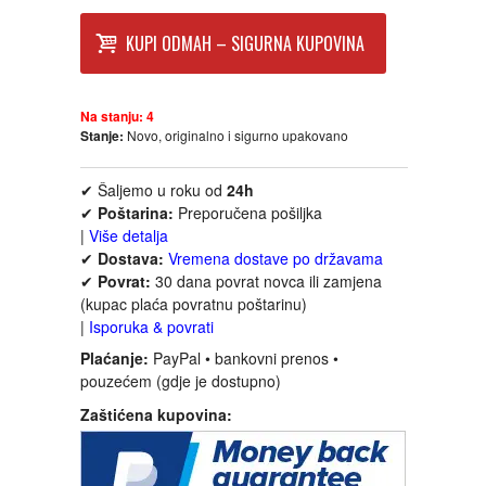
FANTASTIKA
KUPI ODMAH – SIGURNA KUPOVINA
HOROR
Na stanju:
4
INTERNET I RAČUNARI
Stanje:
Novo, originalno i sigurno upakovano
✔ Šaljemo u roku od
24h
ISTORIJSKI
✔
Poštarina:
Preporučena pošiljka
|
Više detalja
KLASICI
✔
Dostava:
Vremena dostave po državama
✔
Povrat:
30 dana povrat novca ili zamjena
(kupac plaća povratnu poštarinu)
KNJIGE ZA DECU
|
Isporuka & povrati
Plaćanje:
PayPal • bankovni prenos •
KOMEDIJA
pouzećem (gdje je dostupno)
Zaštićena kupovina:
KRIMINALISTIČKI
KUVARI