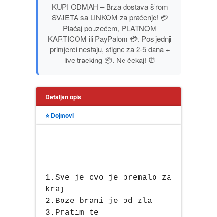
KUPI ODMAH – Brza dostava širom
PUBLICISTIKA
SVJETA sa LINKOM za praćenje! 💳
Plaćaj pouzećem, PLATNOM
PUTOPISI
KARTICOM ili PayPalom 💳. Posljednji
primjerci nestaju, stigne za 2-5 dana +
live tracking 📦. Ne čekaj! ⏰
STRIP
TEORIJE ZAVERE
Detaljan opis
TINEJDŽ
⭐ Dojmovi
TRILERI
UMETNOST
1.Sve je ovo je premalo za
kraj
2.Boze brani je od zla
3.Pratim te