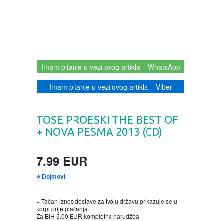
BOJANKE ZA ODRASLE
PAVLODERM
CIKLIT
PAVLOVICA KREMA
Imam pitanje u vezi ovog artikla
– WhatsApp
DRAMA
100% PRIRODNO
Imam pitanje u vezi ovog artikla
– Viber
DRUSTVENA IGRA
TOSE PROESKI THE BEST OF
DUH I TELO
+ NOVA PESMA 2013 (CD)
EDUKATIVNI
7.99 EUR
⭐ Dojmovi
EROTSKI
+ Tačan iznos dostave za tvoju državu prikazuje se u
ESEJISTIKA
korpi prije plaćanja.
Za BiH 5.00 EUR kompletna narudžba