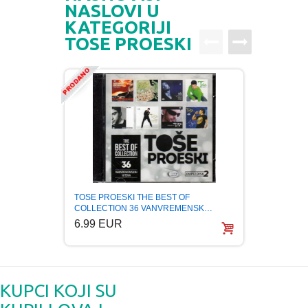
NASLOVI U
KATEGORIJI
TOSE PROESKI
TOSE PROESKI THE BEST OF
TOSE 
COLLECTION 36 VANVREMENSK…
igre b
6.99 EUR
6.99
KUPCI KOJI SU