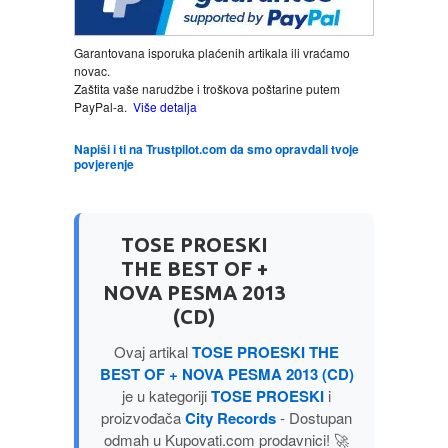
LJUBAVNI
Garantovana isporuka plaćenih artikala ili vraćamo
novac.
Zaštita vaše narudžbe i troškova poštarine putem
MITOLOGIJA
PayPal-a.
Više detalja
Napiši i ti na Trustpilot.com da smo opravdali tvoje
MUZIKA
povjerenje
NAUČNA FANTASTIKA
TOSE PROESKI
NAUKA
THE BEST OF +
NOVA PESMA 2013
POEZIJA
(CD)
Ovaj artikal
TOSE PROESKI THE
POPULARNA PSIHOLOGIJA
BEST OF + NOVA PESMA 2013 (CD)
je u kategoriji
TOSE PROESKI
i
PRIČE
proizvođača
City Records
- Dostupan
odmah u Kupovati.com prodavnici! 🚀