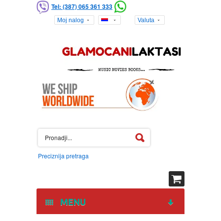
Tel: (387) 065 361 333
Moj nalog
Valuta
Preciznija pretraga
MENU