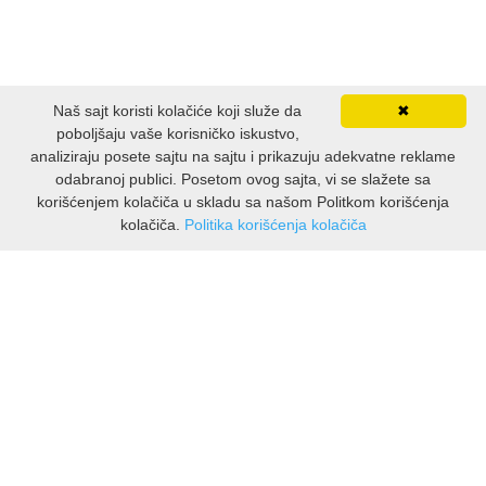
Naš sajt koristi kolačiće koji služe da
✖
poboljšaju vaše korisničko iskustvo,
analiziraju posete sajtu na sajtu i prikazuju adekvatne reklame
odabranoj publici. Posetom ovog sajta, vi se slažete sa
korišćenjem kolačiča u skladu sa našom Politkom korišćenja
kolačiča.
Politika korišćenja kolačiča
INFORMACIJE
O nama
Isporuka & povrati
O privatnosti
Pravila koristenja
PODRSKA KUPCIMA