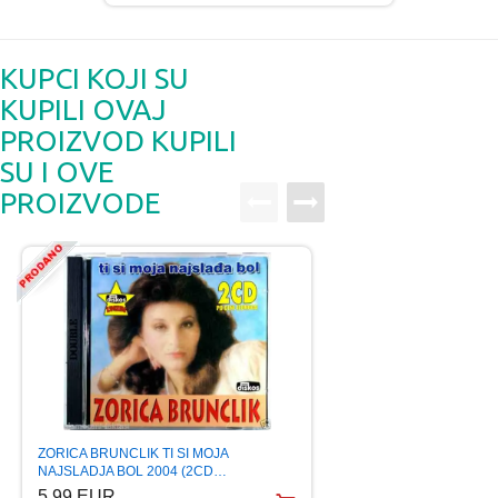
KUPCI KOJI SU
KUPILI OVAJ
PROIZVOD KUPILI
SU I OVE
PROIZVODE
KEMAL MALOVCIC I
ZORICA BRUNCLIK TI SI MOJA
REMASTERED 200
NAJSLADJA BOL 2004 (2CD…
6.99 EUR
5.99 EUR