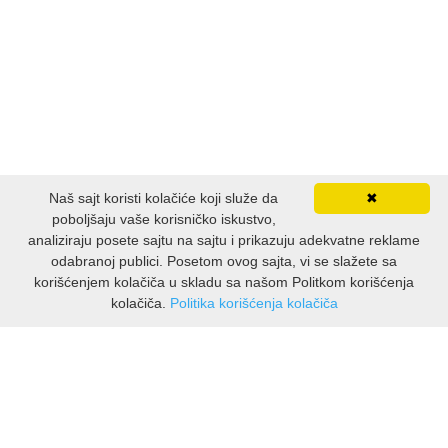
Naš sajt koristi kolačiće koji služe da
✖
poboljšaju vaše korisničko iskustvo,
analiziraju posete sajtu na sajtu i prikazuju adekvatne reklame
odabranoj publici. Posetom ovog sajta, vi se slažete sa
korišćenjem kolačiča u skladu sa našom Politkom korišćenja
kolačiča.
Politika korišćenja kolačiča
INFORMACIJE
O nama
Isporuka & povrati