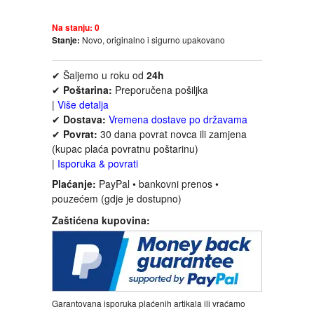
FANTASTIKA
Na stanju:
0
Stanje:
Novo, originalno i sigurno upakovano
HOROR
✔ Šaljemo u roku od
24h
INTERNET I RAČUNARI
✔
Poštarina:
Preporučena pošiljka
|
Više detalja
✔
Dostava:
Vremena dostave po državama
ISTORIJSKI
✔
Povrat:
30 dana povrat novca ili zamjena
(kupac plaća povratnu poštarinu)
KLASICI
|
Isporuka & povrati
Plaćanje:
PayPal • bankovni prenos •
KNJIGE ZA DECU
pouzećem (gdje je dostupno)
Zaštićena kupovina:
KOMEDIJA
KRIMINALISTIČKI
Garantovana isporuka plaćenih artikala ili vraćamo
KUVARI