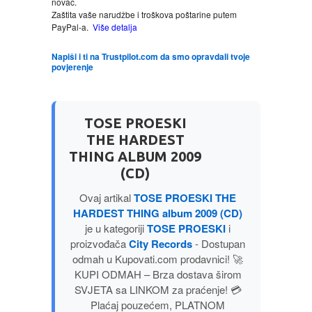
novac.
Zaštita vaše narudžbe i troškova poštarine putem
PayPal-a.
Više detalja
LJUBAVNI
Napiši i ti na Trustpilot.com da smo opravdali tvoje
povjerenje
MITOLOGIJA
MUZIKA
TOSE PROESKI
THE HARDEST
NAUČNA FANTASTIKA
THING ALBUM 2009
(CD)
NAUKA
Ovaj artikal
TOSE PROESKI THE
HARDEST THING album 2009 (CD)
POEZIJA
je u kategoriji
TOSE PROESKI
i
proizvođača
City Records
- Dostupan
POPULARNA PSIHOLOGIJA
odmah u Kupovati.com prodavnici! 🚀
KUPI ODMAH – Brza dostava širom
SVJETA sa LINKOM za praćenje! 💳
PRIČE
Plaćaj pouzećem, PLATNOM