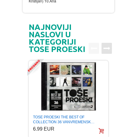
Kristijan) 10.Aria
NAJNOVIJI
NASLOVI U
KATEGORIJI
TOSE PROESKI
TOSE PROESKI THE BEST OF
TOSE 
COLLECTION 36 VANVREMENSK…
igre b
6.99 EUR
6.99