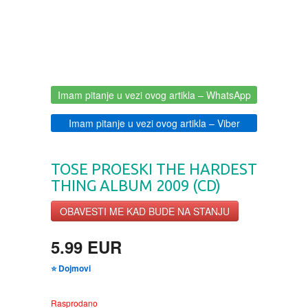
BOJANKE ZA ODRASLE
PAVLODERM
CIKLIT
PAVLOVICA KREMA
Imam pitanje u vezi ovog artikla
– WhatsApp
DRAMA
100% PRIRODNO
Imam pitanje u vezi ovog artikla
– Viber
DRUSTVENA IGRA
TOSE PROESKI THE HARDEST
DUH I TELO
THING ALBUM 2009 (CD)
EDUKATIVNI
OBAVESTI ME KAD BUDE NA STANJU
5.99 EUR
EROTSKI
⭐ Dojmovi
ESEJISTIKA
Rasprodano