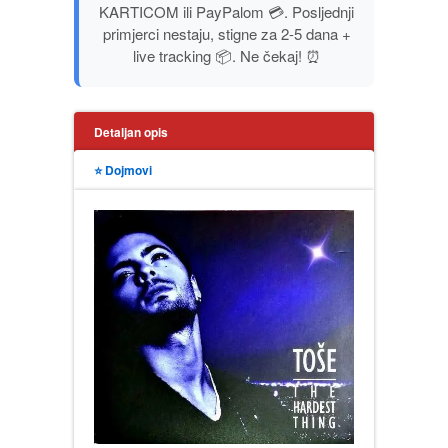
KARTICOM ili PayPalom 💳. Posljednji
PUBLICISTIKA
primjerci nestaju, stigne za 2-5 dana +
live tracking 📦. Ne čekaj! ⏰
PUTOPISI
STRIP
Detaljan opis
⭐ Dojmovi
TEORIJE ZAVERE
TINEJDŽ
TRILERI
UMETNOST