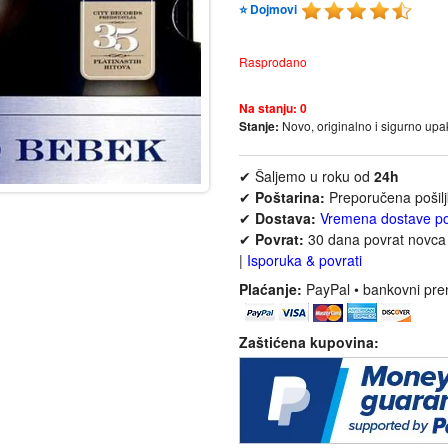
⭐ Dojmovi
Rasprodano
Na stanju:
0
Stanje:
Novo, originalno i sigurno up
✔ Šaljemo u roku od
24h
✔
Poštarina:
Preporučena pošil
✔
Dostava:
Vremena dostave p
✔
Povrat:
30 dana povrat novca 
|
Isporuka & povrati
Plaćanje:
PayPal • bankovni pre
Zaštićena kupovina: