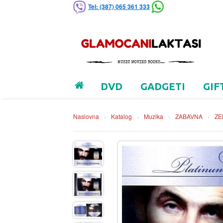
Tel: (387) 065 361 333
DVD
GADGETI
GIF
Naslovna
›
Katalog
›
Muzika
›
ZABAVNA
›
ZE