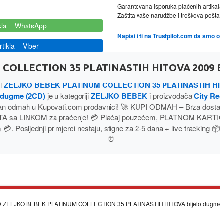
Garantovana isporuka plaćenih artikal
Zaštita vaše narudžbe i troškova poš
kla
– WhatsApp
Napiši i ti na Trustpilot.com da smo 
tikla
– Viber
COLLECTION 35 PLATINASTIH HITOVA 2009 
al
ZELJKO BEBEK PLATINUM COLLECTION 35 PLATINASTIH HI
o dugme (2CD)
je u kategoriji
ZELJKO BEBEK
i proizvođača
City R
n odmah u Kupovati.com prodavnici! 🚀 KUPI ODMAH – Brza dosta
A sa LINKOM za praćenje! 💳 Plaćaj pouzećem, PLATNOM KARTIC
. Posljednji primjerci nestaju, stigne za 2-5 dana + live tracking 📦
⏰