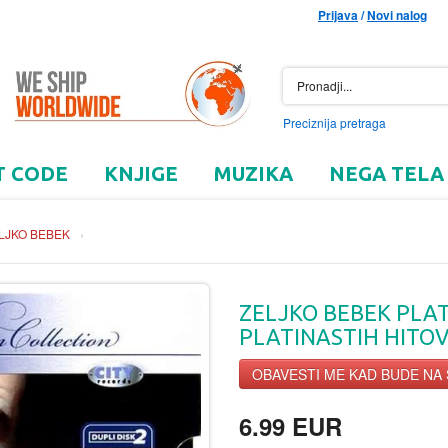
Prijava
/
Novi nalog
Preciznija pretraga
T CODE
KNJIGE
MUZIKA
NEGA TELA
LJKO BEBEK
›
ZELJKO BEBEK PLA
PLATINASTIH HITOV
OBAVESTI ME KAD BUDE NA
6.99 EUR