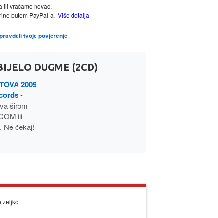
a ili vraćamo novac.
tarine putem PayPal-a.
Više detalja
opravdali tvoje povjerenje
BIJELO DUGME (2CD)
TOVA 2009
ecords
-
va širom
OM ili
. Ne čekaj!