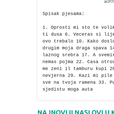
Spisak pjesama:
1. Oprosti mi sto te voli
ti dusa 6. Veceras si lij
ovo trebalo 10. Kako dosl
drugim moja draga spava 1
laznog srebra 17. A svemi
nemas pojma 22. Casa otro
me zeni il tamburu kupi 2
nevjerna 29. Kazi mi pile
sve na tvoja ramena 33. P
sjedistu moga auta
NAJNOVIJI NASLOVI U 