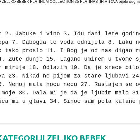
m 2. Jabuke i vino 3. Idu dani lete godin
epa 7. Dabogda te voda odnijela 8. Laku n
o tako proslo 11. I Bog je od nas digao r
4. Zute dunje 15. Lagano umirem u tvome s
r miruje 18. Odlazim 19. Da je srece bilo
va 23. Nikad ne pijem za stare ljubavi 24
6. Nemoj mala hocu necu 27. Rastajem se o
 moje 30. Dala mi je da je ljubim malo 31
uca mi u glavi 34. Sinoc sam pola kafane 
KATEGORIJI ZELJKO BEBEK