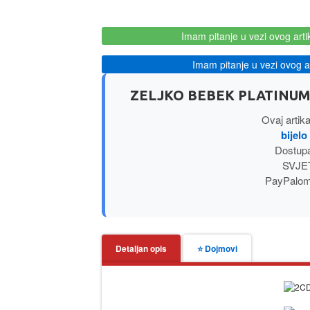
Imam pitanje u vezi ovog arti
Imam pitanje u vezi ovog ar
ZELJKO BEBEK PLATINUM 
Ovaj artik
bijel
Dostupa
SVJET
PayPalom 
Detaljan opis
⭐ Dojmovi