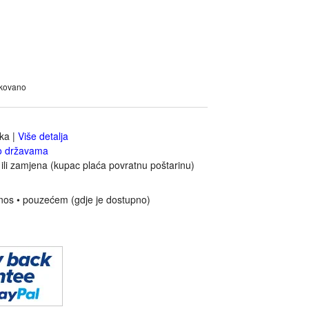
akovano
jka
|
Više detalja
o državama
ili zamjena (kupac plaća povratnu poštarinu)
nos • pouzećem (gdje je dostupno)