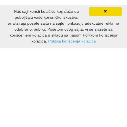
Naš sajt koristi kolačiće koji služe da
✖
poboljšaju vaše korisničko iskustvo,
analiziraju posete sajtu na sajtu i prikazuju adekvatne reklame
odabranoj publici. Posetom ovog sajta, vi se slažete sa
korišćenjem kolačiča u skladu sa našom Politkom korišćenja
kolačiča.
Politika korišćenja kolačiča
INFORMACIJE
O nama
Isporuka & povrati
O privatnosti
Pravila koristenja
PODRSKA KUPCIMA
Kontakti Viber