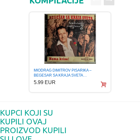
KOMPILACIJE
MIODRAG DIMITROV PISARIKA –
NENAD
BEGESAR SA KRAJA SVETA…
OF BA
5.99 EUR
5.99
KUPCI KOJI SU
KUPILI OVAJ
PROIZVOD KUPILI
SU I OVE