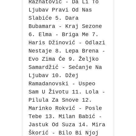
Ražnatović - Da Li To
Ljubav Pravi Od Nas
Slabiće 5. Dara
Bubamara - Kraj Sezone
6. Elma - Briga Me 7.
Haris Džinović - Odlazi
Nestaje 8. Lepa Brena -
Evo Zima Će 9. Željko
Samardžić - Sećanje Na
Ljubav 10. Džej
Ramadanovski - Uspeo
Sam U Životu 11. Lola -
Pilula Za Snove 12.
Marinko Rokvić - Posle
Tebe 13. Milan Babić -
Jastuk Od Suza 14. Mira
Škorić - Bilo Bi Njoj