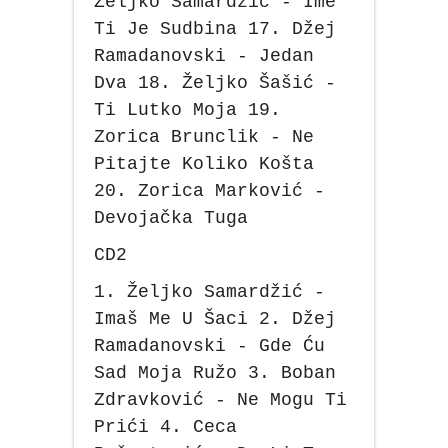
Željko Samardžić - Ime
Ti Je Sudbina 17. Džej
Ramadanovski - Jedan
Dva 18. Željko Šašić -
Ti Lutko Moja 19.
Zorica Brunclik - Ne
Pitajte Koliko Košta
20. Zorica Marković -
Devojačka Tuga
CD2
1. Željko Samardžić -
Imaš Me U Šaci 2. Džej
Ramadanovski - Gde Ću
Sad Moja Ružo 3. Boban
Zdravković - Ne Mogu Ti
Prići 4. Ceca