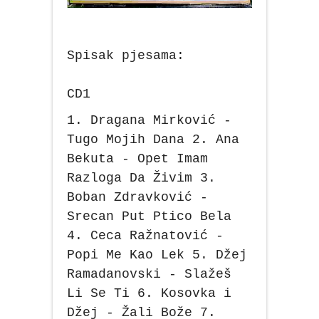
Spisak pjesama:
CD1
1. Dragana Mirković -
Tugo Mojih Dana 2. Ana
Bekuta - Opet Imam
Razloga Da Živim 3.
Boban Zdravković -
Srecan Put Ptico Bela
4. Ceca Ražnatović -
Popi Me Kao Lek 5. Džej
Ramadanovski - Slažeš
Li Se Ti 6. Kosovka i
Džej - Žali Bože 7.