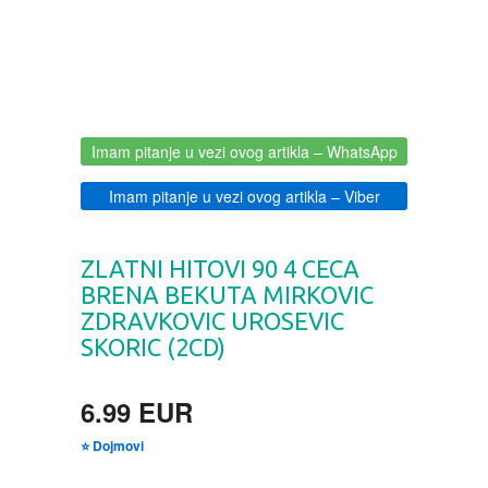
BOJANKE ZA ODRASLE
PAVLODERM
CIKLIT
PAVLOVICA KREMA
Imam pitanje u vezi ovog artikla
– WhatsApp
DRAMA
100% PRIRODNO
Imam pitanje u vezi ovog artikla
– Viber
DRUSTVENA IGRA
ZLATNI HITOVI 90 4 CECA
DUH I TELO
BRENA BEKUTA MIRKOVIC
ZDRAVKOVIC UROSEVIC
EDUKATIVNI
SKORIC (2CD)
EROTSKI
6.99 EUR
⭐ Dojmovi
ESEJISTIKA