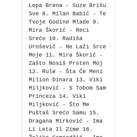
Lepa Brena - Suze Brišu
Sve 8. Milan Babić - Te
Tvoje Godine Mlade 9.
Mira Škorić - Reci
Srećo 10. Radiša
Urošević - Ne Laži Srce
Moje 11. Mira Škorić -
Zašto Nosiš Prsten Moj
12. Rule - Šta Će Meni
Milion Dinara 13. Viki
Miljković - S Tobom Sam
Princeza 14. Viki
Miljković - Što Me
Puštaš Srećo Samu 15.
Dragana Mirković - Ima
Li Leta Il Zime 16.