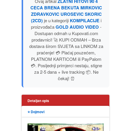
Ovaj artikal
ZLATNI HITOVI 90 4
PUBLICISTIKA
CECA BRENA BEKUTA MIRKOVIC
ZDRAVKOVIC UROSEVIC SKORIC
(2CD)
je u kategoriji
KOMPILACIJE
i
PUTOPISI
proizvođača
GOLD AUDIO VIDEO
-
Dostupan odmah u Kupovati.com
STRIP
prodavnici! 🚀 KUPI ODMAH – Brza
dostava širom SVJETA sa LINKOM za
praćenje! 💳 Plaćaj pouzećem,
TEORIJE ZAVERE
PLATNOM KARTICOM ili PayPalom
💳. Posljednji primjerci nestaju, stigne
TINEJDŽ
za 2-5 dana + live tracking 📦. Ne
čekaj! ⏰
TRILERI
UMETNOST
Detaljan opis
⭐ Dojmovi