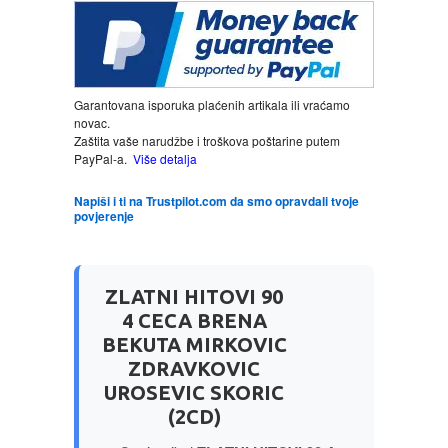
LJUBAVNI
MITOLOGIJA
Garantovana isporuka plaćenih artikala ili vraćamo
novac.
Zaštita vaše narudžbe i troškova poštarine putem
MUZIKA
PayPal-a.
Više detalja
Napiši i ti na Trustpilot.com da smo opravdali tvoje
NAUČNA FANTASTIKA
povjerenje
NAUKA
ZLATNI HITOVI 90
POEZIJA
4 CECA BRENA
BEKUTA MIRKOVIC
POPULARNA PSIHOLOGIJA
ZDRAVKOVIC
UROSEVIC SKORIC
(2CD)
PRIČE