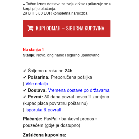
+ Tačan iznos dostave za tvoju državu prikazuje se u
FANTASTIKA
korpi prije plaćanja.
Za BiH 5.00 EUR kompletna narudžba
HOROR
KUPI ODMAH – SIGURNA KUPOVINA
INTERNET I RAČUNARI
Na stanju:
1
ISTORIJSKI
Stanje:
Novo, originalno i sigurno upakovano
✔ Šaljemo u roku od
24h
KLASICI
✔
Poštarina:
Preporučena pošiljka
|
Više detalja
KNJIGE ZA DECU
✔
Dostava:
Vremena dostave po državama
✔
Povrat:
30 dana povrat novca ili zamjena
(kupac plaća povratnu poštarinu)
KOMEDIJA
|
Isporuka & povrati
Plaćanje:
PayPal • bankovni prenos •
KRIMINALISTIČKI
pouzećem (gdje je dostupno)
Zaštićena kupovina:
KUVARI