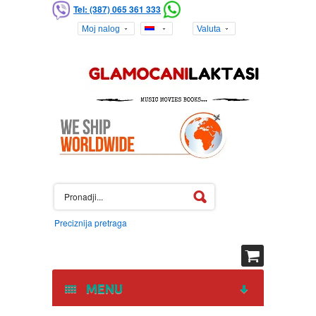
Tel: (387) 065 361 333
Moj nalog
Valuta
Preciznija pretraga
MENU