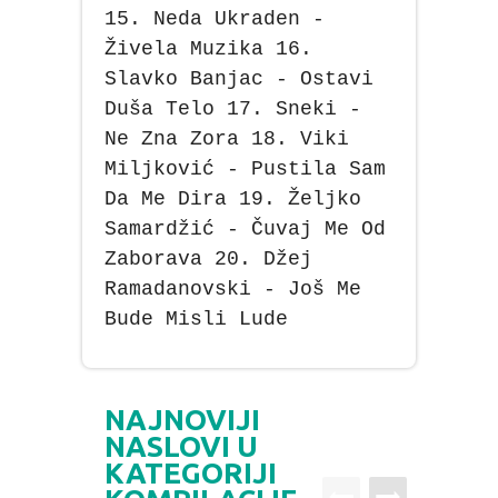
15. Neda Ukraden -
Živela Muzika 16.
Slavko Banjac - Ostavi
Duša Telo 17. Sneki -
Ne Zna Zora 18. Viki
Miljković - Pustila Sam
Da Me Dira 19. Željko
Samardžić - Čuvaj Me Od
Zaborava 20. Džej
Ramadanovski - Još Me
Bude Misli Lude
NAJNOVIJI
NASLOVI U
KATEGORIJI