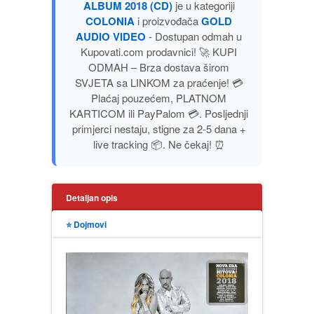
ALBUM 2018 (CD)
je u kategoriji
PUBLICISTIKA
COLONIA
i proizvođača
GOLD
AUDIO VIDEO
- Dostupan odmah u
Kupovati.com prodavnici! 🚀 KUPI
PUTOPISI
ODMAH – Brza dostava širom
SVJETA sa LINKOM za praćenje! 💳
STRIP
Plaćaj pouzećem, PLATNOM
KARTICOM ili PayPalom 💳. Posljednji
TEORIJE ZAVERE
primjerci nestaju, stigne za 2-5 dana +
live tracking 📦. Ne čekaj! ⏰
TINEJDŽ
Detaljan opis
TRILERI
⭐ Dojmovi
UMETNOST