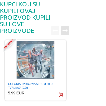
KUPCI KOJI SU
KUPILI OVAJ
PROIZVOD KUPILI
SU I OVE
PROIZVODE
COLONIA GOLD EDIT
COLONIA TVRDJAVA ALBUM 2013
Croatian, (CD)
TVRdjAVA (CD)
5.99 EUR
5.99 EUR