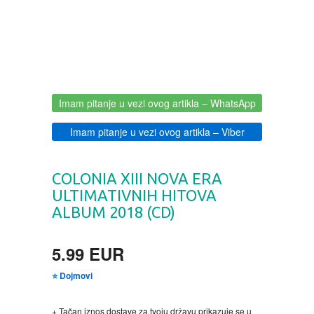
BOJANKE ZA ODRASLE
PAVLODERM
CIKLIT
PAVLOVICA KREMA
DRAMA
100% PRIRODNO
Imam pitanje u vezi ovog artikla
– WhatsApp
Imam pitanje u vezi ovog artikla
– Viber
DRUSTVENA IGRA
COLONIA XIII NOVA ERA
DUH I TELO
ULTIMATIVNIH HITOVA
ALBUM 2018 (CD)
EDUKATIVNI
5.99 EUR
EROTSKI
⭐ Dojmovi
ESEJISTIKA
+ Tačan iznos dostave za tvoju državu prikazuje se u