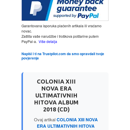
LJUBAVNI
Garantovana isporuka plaćenih artikala ili vraćamo
MITOLOGIJA
novac.
Zaštita vaše narudžbe i troškova poštarine putem
PayPal-a.
Više detalja
MUZIKA
Napiši i ti na Trustpilot.com da smo opravdali tvoje
povjerenje
NAUČNA FANTASTIKA
NAUKA
COLONIA XIII
NOVA ERA
POEZIJA
ULTIMATIVNIH
HITOVA ALBUM
POPULARNA PSIHOLOGIJA
2018 (CD)
Ovaj artikal
COLONIA XIII NOVA
PRIČE
ERA ULTIMATIVNIH HITOVA