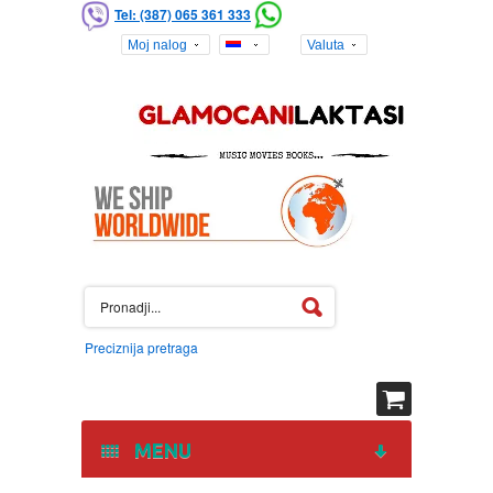
Tel: (387) 065 361 333
Moj nalog
Valuta
Preciznija pretraga
MENU