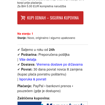
korpi prije plaćanja.
FANTASTIKA
Za BiH 5.00 EUR kompletna narudžba
HOROR
KUPI ODMAH – SIGURNA KUPOVINA
INTERNET I RAČUNARI
Na stanju:
1
Stanje:
Novo, originalno i sigurno upakovano
ISTORIJSKI
✔ Šaljemo u roku od
24h
KLASICI
✔
Poštarina:
Preporučena pošiljka
|
Više detalja
✔
Dostava:
Vremena dostave po državama
KNJIGE ZA DECU
✔
Povrat:
30 dana povrat novca ili zamjena
(kupac plaća povratnu poštarinu)
KOMEDIJA
|
Isporuka & povrati
Plaćanje:
PayPal • bankovni prenos •
pouzećem (gdje je dostupno)
KRIMINALISTIČKI
Zaštićena kupovina:
KUVARI