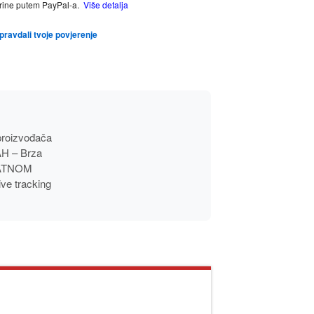
tarine putem PayPal-a.
Više detalja
opravdali tvoje povjerenje
proizvođača
AH – Brza
PLATNOM
ive tracking