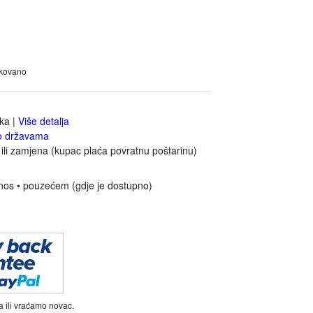
akovano
jka
|
Više detalja
o državama
ili zamjena (kupac plaća povratnu poštarinu)
nos • pouzećem (gdje je dostupno)
a ili vraćamo novac.