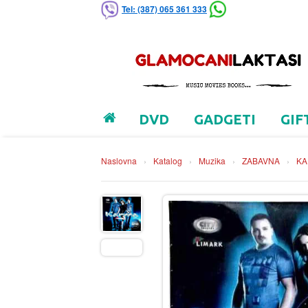
Tel: (387) 065 361 333
DVD
GADGETI
GIF
Naslovna
›
Katalog
›
Muzika
›
ZABAVNA
›
K