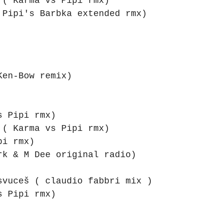
 ( Karma vs Pipi rmx)
 Pipi's Barbka extended rmx)
Ken-Bow remix)
s Pipi rmx)
 ( Karma vs Pipi rmx)
pi rmx)
rk & M Dee original radio)
svuceš ( claudio fabbri mix )
s Pipi rmx)