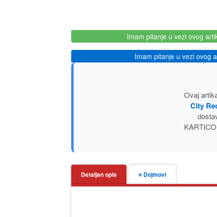
Imam pitanje u vezi ovog arti
Imam pitanje u vezi ovog ar
Ovaj artik
City Re
dosta
KARTICOM i
Detaljan opis
⭐ Dojmovi