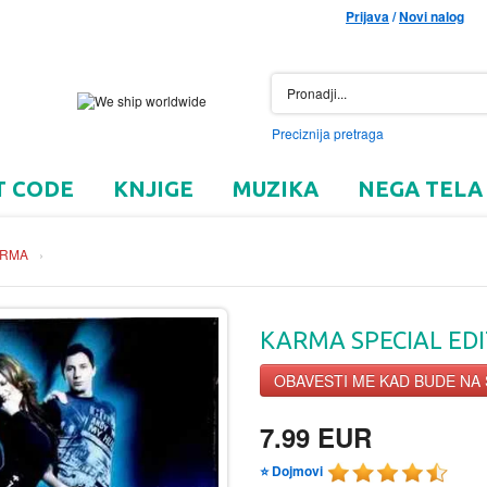
Prijava
/
Novi nalog
Preciznija pretraga
T CODE
KNJIGE
MUZIKA
NEGA TELA
ARMA
›
KARMA SPECIAL EDIT
OBAVESTI ME KAD BUDE NA
7.99 EUR
⭐ Dojmovi