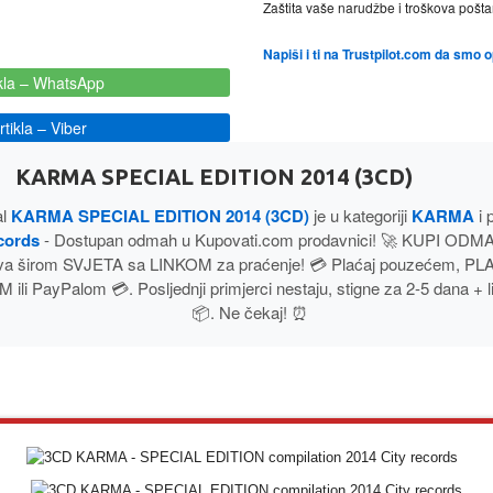
Zaštita vaše narudžbe i troškova poš
Napiši i ti na Trustpilot.com da smo 
kla
– WhatsApp
tikla
– Viber
KARMA SPECIAL EDITION 2014 (3CD)
al
KARMA SPECIAL EDITION 2014 (3CD)
je u kategoriji
KARMA
i 
cords
- Dostupan odmah u Kupovati.com prodavnici! 🚀 KUPI ODM
va širom SVJETA sa LINKOM za praćenje! 💳 Plaćaj pouzećem, 
li PayPalom 💳. Posljednji primjerci nestaju, stigne za 2-5 dana + l
📦. Ne čekaj! ⏰