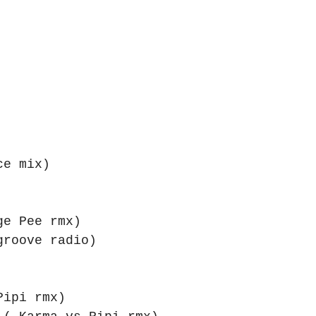
ce mix)
ge Pee rmx)
groove radio)
Pipi rmx)