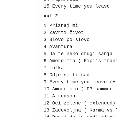
15 Every time you leave
vol.2
1 Priznaj mi
2 Zavrti život
3 Slovo po slovo
4 Avantura
5 Da te neko drugi sanja
6 Amore mio ( Pipi's tran
7 Lutka
8 Gdje si ti sad
9 Every time you leave (A
10 Amore mio ( D3 summer 
11 A reason
12 Oci zelene ( extended)
13 Zadovoljna ( Karma vs 