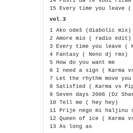
14 Pusti da te vodi ritam
15 Every time you leave (
vol.3
1 Ako odeš (diabolic mix)
2 Amore mio ( radio edit)
3 Every time you leave ( 
4 Fantasy ( Neno dj rmx)
5 How do you want me
6 I need a sign ( Karma v
7 Let the rhythm move you
8 Satisfied ( Karma vs Pi
9 Seven days 2006 (Dz Sha
10 Tell me ( hey hey)
11 Prije nego mi haljinu 
12 Queen of ice ( Karma v
13 As long as