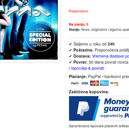
Rasprodano
Na stanju:
0
Stanje:
Novo, originalno i sigurno up
✔ Šaljemo u roku od
24h
✔
Poštarina:
Preporučena pošil
✔
Dostava:
Vremena dostave p
✔
Povrat:
30 dana povrat novca 
|
Isporuka & povrati
Plaćanje:
PayPal • bankovni pre
Zaštićena kupovina:
Garantovana isporuka plaćenih artikal