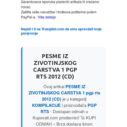
Garantovana isporuka plaćenih artikala ili vraćamo
novac.
Zaštita vaše narudžbe i troškova poštarine putem
LJUBAVNI
PayPal-a.
Više detalja
MITOLOGIJA
Napiši i ti na Trustpilot.com da smo opravdali tvoje
povjerenje
MUZIKA
PESME IZ
NAUČNA FANTASTIKA
ZIVOTINJSKOG
CARSTVA 1 PGP
NAUKA
RTS 2012 (CD)
Ovaj artikal
PESME IZ
POEZIJA
ZIVOTINJSKOG CARSTVA 1 pgp rts
2012 (CD)
je u kategoriji
POPULARNA PSIHOLOGIJA
KOMPILACIJE
i proizvođača
PGP
RTS
- Dostupan odmah u
Kupovati.com prodavnici! 🚀 KUPI
PRIČE
ODMAH – Brza dostava širom