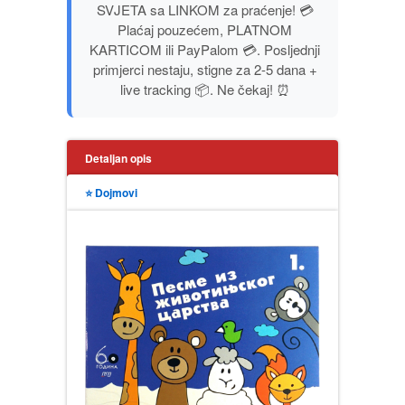
SVJETA sa LINKOM za praćenje! 💳
PUBLICISTIKA
Plaćaj pouzećem, PLATNOM
KARTICOM ili PayPalom 💳. Posljednji
PUTOPISI
primjerci nestaju, stigne za 2-5 dana +
live tracking 📦. Ne čekaj! ⏰
STRIP
Detaljan opis
TEORIJE ZAVERE
⭐ Dojmovi
TINEJDŽ
TRILERI
UMETNOST