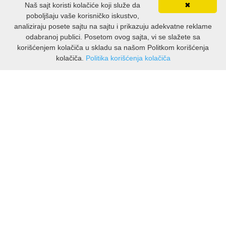
Naš sajt koristi kolačiće koji služe da
✖
poboljšaju vaše korisničko iskustvo,
analiziraju posete sajtu na sajtu i prikazuju adekvatne reklame
odabranoj publici. Posetom ovog sajta, vi se slažete sa
korišćenjem kolačiča u skladu sa našom Politkom korišćenja
kolačiča.
Politika korišćenja kolačiča
INFORMACIJE
O nama
Isporuka & povrati
O privatnosti
Pravila koristenja
PODRSKA KUPCIMA
Kontakti Viber
Kontakti WhatsApp