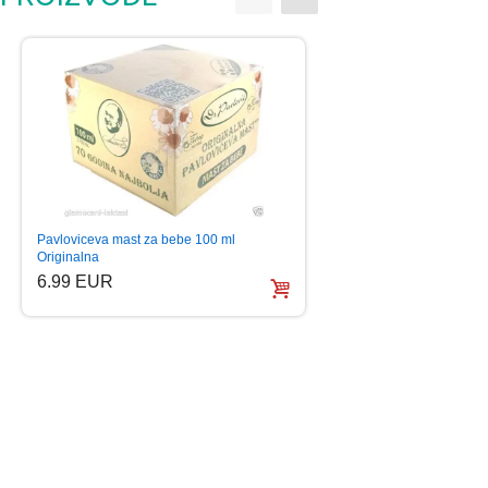
Pavloviceva mast za bebe 100 ml
ADIL JA SAM OSTAO 
Originalna
ljubav nestal…
6.99 EUR
5.99 EUR