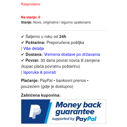
Rasprodano
FANTASTIKA
Na stanju:
0
HOROR
Stanje:
Novo, originalno i sigurno upakovano
INTERNET I RAČUNARI
✔ Šaljemo u roku od
24h
✔
Poštarina:
Preporučena pošiljka
|
Više detalja
ISTORIJSKI
✔
Dostava:
Vremena dostave po državama
✔
Povrat:
30 dana povrat novca ili zamjena
KLASICI
(kupac plaća povratnu poštarinu)
|
Isporuka & povrati
KNJIGE ZA DECU
Plaćanje:
PayPal • bankovni prenos •
pouzećem (gdje je dostupno)
Zaštićena kupovina:
KOMEDIJA
KRIMINALISTIČKI
KUVARI