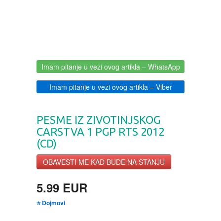
BOJANKE ZA ODRASLE
PAVLODERM
CIKLIT
PAVLOVICA KREMA
Imam pitanje u vezi ovog artikla
– WhatsApp
DRAMA
100% PRIRODNO
Imam pitanje u vezi ovog artikla
– Viber
DRUSTVENA IGRA
PESME IZ ZIVOTINJSKOG
DUH I TELO
CARSTVA 1 PGP RTS 2012
(CD)
EDUKATIVNI
OBAVESTI ME KAD BUDE NA STANJU
EROTSKI
5.99 EUR
⭐ Dojmovi
ESEJISTIKA