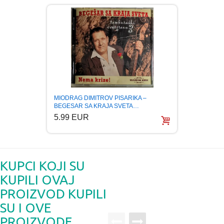
MIODRAG DIMITROV PISARIKA –
NENAD
BEGESAR SA KRAJA SVETA…
OF BA
5.99 EUR
5.99
KUPCI KOJI SU
KUPILI OVAJ
PROIZVOD KUPILI
SU I OVE
PROIZVODE