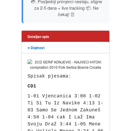
💳. Posljednji primjerci nestaju, stigne
PUBLICISTIKA
za 2-5 dana + live tracking 📦. Ne
čekaj! ⏰
PUTOPISI
Detaljan opis
STRIP
⭐ Dojmovi
TEORIJE ZAVERE
TINEJDŽ
Spisak pjesama:
TRILERI
CD1
1-01 Vjencanica 3:08 1-02
UMETNOST
Ti Si Tu Iz Navike 4:13 1-
03 Samo Se Jednom Zakuneš
4:58 1-04 cak I Laž Ima
Svoju Draž 3:44 1-05 Mene