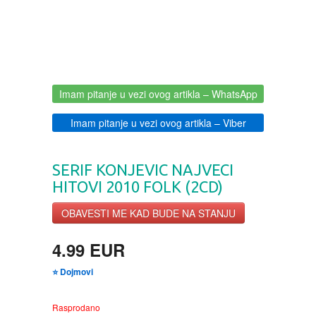
BOJANKE ZA ODRASLE
PAVLODERM
CIKLIT
PAVLOVICA KREMA
Imam pitanje u vezi ovog artikla
– WhatsApp
DRAMA
100% PRIRODNO
Imam pitanje u vezi ovog artikla
– Viber
DRUSTVENA IGRA
SERIF KONJEVIC NAJVECI
DUH I TELO
HITOVI 2010 FOLK (2CD)
OBAVESTI ME KAD BUDE NA STANJU
EDUKATIVNI
4.99 EUR
EROTSKI
⭐ Dojmovi
ESEJISTIKA
Rasprodano