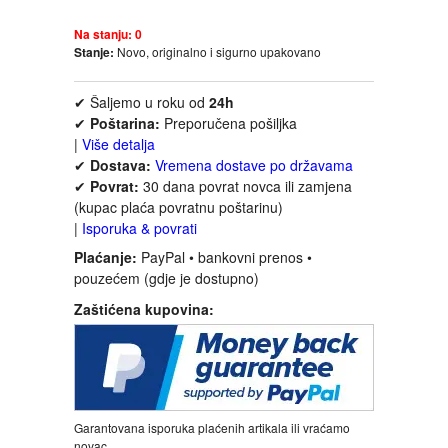
FANTASTIKA
Na stanju:
0
Stanje:
Novo, originalno i sigurno upakovano
HOROR
✔ Šaljemo u roku od
24h
INTERNET I RAČUNARI
✔
Poštarina:
Preporučena pošiljka
|
Više detalja
✔
Dostava:
Vremena dostave po državama
ISTORIJSKI
✔
Povrat:
30 dana povrat novca ili zamjena
(kupac plaća povratnu poštarinu)
|
Isporuka & povrati
KLASICI
Plaćanje:
PayPal • bankovni prenos •
pouzećem (gdje je dostupno)
KNJIGE ZA DECU
Zaštićena kupovina:
KOMEDIJA
KRIMINALISTIČKI
Garantovana isporuka plaćenih artikala ili vraćamo
KUVARI
novac.