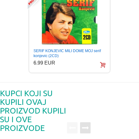
SERIF KONJEVIC MILI DOME MOJ serif
SERIF 
konjevic (2CD)
Folk (
6.99 EUR
4.99
KUPCI KOJI SU
KUPILI OVAJ
PROIZVOD KUPILI
SU I OVE
PROIZVODE