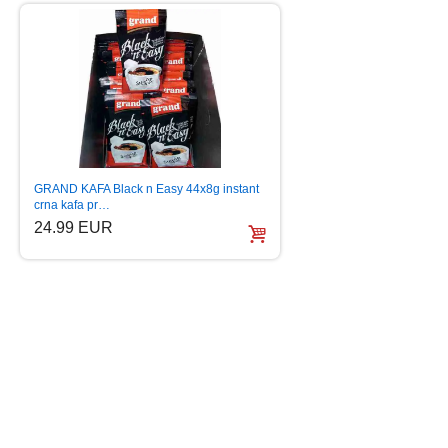
GRAND KAFA Black n Easy 44x8g instant
NEDA UKRADEN 50
crna kafa pr…
HITOVA digipak 201
24.99 EUR
6.99 EUR