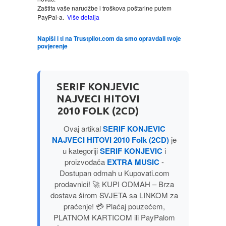
Zaštita vaše narudžbe i troškova poštarine putem
PayPal-a.
Više detalja
LJUBAVNI
Napiši i ti na Trustpilot.com da smo opravdali tvoje
povjerenje
MITOLOGIJA
MUZIKA
SERIF KONJEVIC
NAJVECI HITOVI
NAUČNA FANTASTIKA
2010 FOLK (2CD)
Ovaj artikal
SERIF KONJEVIC
NAUKA
NAJVECI HITOVI 2010 Folk (2CD)
je
u kategoriji
SERIF KONJEVIC
i
POEZIJA
proizvođača
EXTRA MUSIC
-
Dostupan odmah u Kupovati.com
POPULARNA PSIHOLOGIJA
prodavnici! 🚀 KUPI ODMAH – Brza
dostava širom SVJETA sa LINKOM za
praćenje! 💳 Plaćaj pouzećem,
PRIČE
PLATNOM KARTICOM ili PayPalom