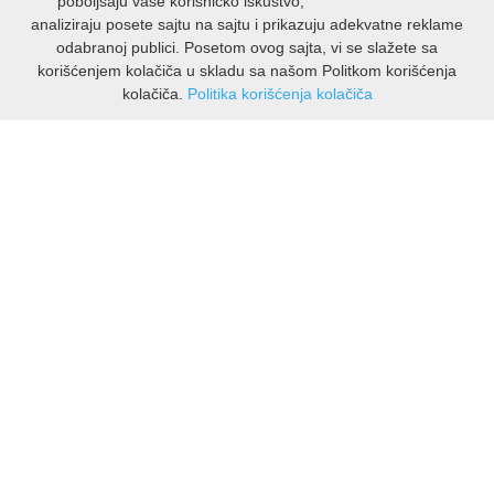
poboljšaju vaše korisničko iskustvo,
analiziraju posete sajtu na sajtu i prikazuju adekvatne reklame
odabranoj publici. Posetom ovog sajta, vi se slažete sa
korišćenjem kolačiča u skladu sa našom Politkom korišćenja
kolačiča.
Politika korišćenja kolačiča
INFORMACIJE
O nama
Isporuka & povrati
O privatnosti
Pravila koristenja
PODRSKA KUPCIMA
Kontakti Viber
Kontakti WhatsApp
Povrati